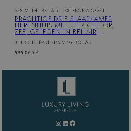
5381MLTH
| BEL AIR – ESTEPONA OOST
PRACHTIGE DRIE SLAAPKAMER
HERENHUIS MET UITZICHT OP
ZEE, GELEGEN IN BEL AIR,
ESTEPONA.
3 BEDDEN
3 BADEN
176 M² GEBOUWD
595.000 €
Instagram
LinkedIn
Facebook