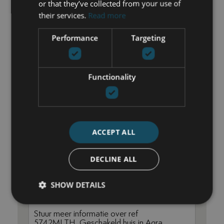
or that they’ve collected from your use of
their services.
Read more
NEEM CONTACT OP
Performance
Targeting
Nick de Wit
+34 744 61 17 23
Functionality
nick@luxurylivingmarbella.com
ACCEPT ALL
DECLINE ALL
SHOW DETAILS