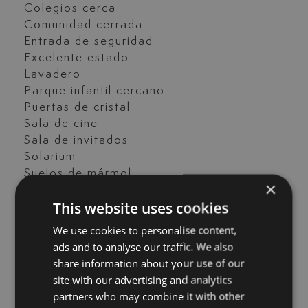
Colegios cerca
Comunidad cerrada
Entrada de seguridad
Excelente estado
Lavadero
Parque infantil cercano
Puertas de cristal
Sala de cine
Sala de invitados
Solarium
Suelos de mármol
×
Sótano
This website uses cookies
Terraza cubierta
Terraza privada
We use cookies to personalise content,
Tiendas cerca
ads and to analyse our traffic. We also
Trastero
share information about your use of our
Vistas a la piscina
site with our advertising and analytics
Vistas al jardín
partners who may combine it with other