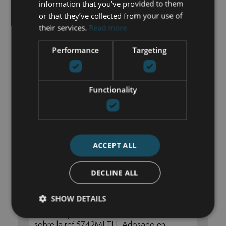
information that you’ve provided to them
or that they’ve collected from your use of
their services.
Read more
CONTACTE CON NOSOTROS
Performance
Targeting
María Cazorla
+34 625 98 66 26
Functionality
maria@luxurylivingmarbella.com
ACCEPT ALL
DECLINE ALL
SHOW DETAILS