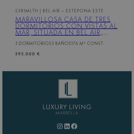
5381MLTH
| BEL AIR – ESTEPONA ESTE
MARAVILLOSA CASA DE TRES
DORMITORIOS CON VISTAS AL
MAR, SITUADA EN BEL AIR,
ESTEPONA.
3 DORMITORIOS
3 BAÑOS
176 M² CONST.
595.000 €
Instagram
LinkedIn
Facebook