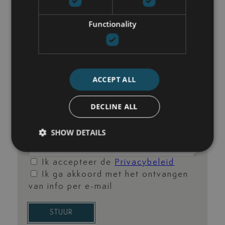
Functionality
ACCEPT ALL
DECLINE ALL
SHOW DETAILS
Ik accepteer de
Privacybeleid
Ik ga akkoord met het ontvangen
van info per e-mail
STUUR