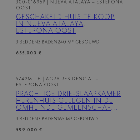
300-01695P
| NUEVA ATALAYA – ESTEPONA
OOST
GESCHAKELD HUIS TE KOOP
IN NUEVA ATALAYA,
ESTEPONA OOST
3 BEDDEN
3 BADEN
240 M² GEBOUWD
655.000 €
5742MLTH
| AGRA RESIDENCIAL –
ESTEPONA OOST
PRACHTIGE DRIE-SLAAPKAMER
HERENHUIS GELEGEN IN DE
OMHEINDE GEMEENSCHAP
VAN AGRA RESIDENCIAL,
3 BEDDEN
3 BADEN
165 M² GEBOUWD
ESTEPONA
599.000 €