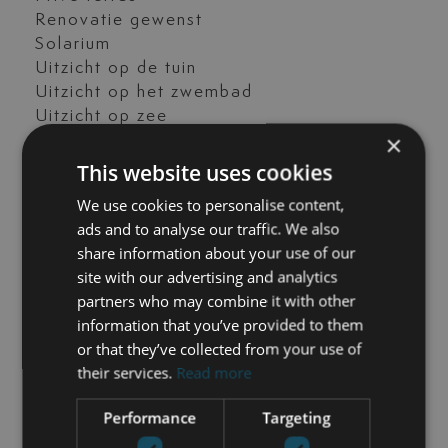
Renovatie gewenst
Solarium
Uitzicht op de tuin
Uitzicht op het zwembad
Uitzicht op zee
×
Woonkamer
airconditioning
This website uses cookies
vervoer dichtbij
We use cookies to personalise content,
ads and to analyse our traffic. We also
share information about your use of our
site with our advertising and analytics
NEEM CONTACT OP
partners who may combine it with other
information that you’ve provided to them
Nick de Wit
or that they’ve collected from your use of
+34 744 61 17 23
their services.
Read more
nick@luxurylivingmarbella.com
Performance
Targeting