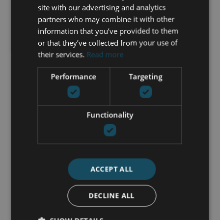
site with our advertising and analytics
partners who may combine it with other
information that you’ve provided to them
DEEL DEZE
PDF-BROCHURE
or that they’ve collected from your use of
WONING
AFDRUKKEN
their services.
Read more
VERGELIJKBARE EIGENSCHAPPEN
Performance
Targeting
SUNLIFE10B
| LOS MONTEROS – MARBELLA
Functionality
OOST
APPARTEMENT TE KOOP IN
LOS MONTEROS, MARBELLA
OOST
ACCEPT ALL
2 BEDDEN
2 BADEN
210 M² GEBOUWD
999.000 €
DECLINE ALL