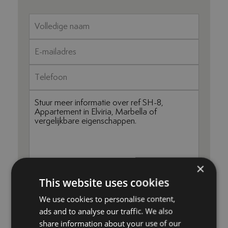
×
Ik accepteer de
Privacybeleid
Ik ga akkoord met het ontvangen
This website uses cookies
van info per e-mail
We use cookies to personalise content,
ads and to analyse our traffic. We also
STUUR
share information about your use of our