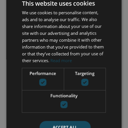
This website uses cookies
Acepto la
Política de privacidad
We use cookies to personalise content,
Acepto recibir información por
ads and to analyse our traffic. We also
email
share information about your use of our
site with our advertising and analytics
ENVIAR
partners who may combine it with other
information that you’ve provided to them
or that they’ve collected from your use of
their services.
Read more
COMPARTIR ESTA
IMPRIMIR PDF
PROPIEDAD
BROCHURE
Performance
Targeting
PROPIEDADES SIMILARES
Functionality
SUNLIFE10B
| LOS MONTEROS – MARBELLA
ESTE
VIVIENDA A ESTRENAR. VISTAS
AL GOLF. VIVE CON LOS
ACCEPT ALL