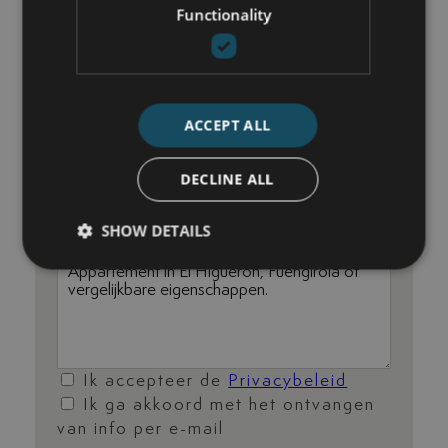
Functionality
nick@luxurylivingmarbella.com
ACCEPT ALL
DECLINE ALL
SHOW DETAILS
Ik accepteer de
Privacybeleid
Ik ga akkoord met het ontvangen
van info per e-mail