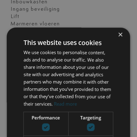
Inbouwkasten
Ingang beveiliging
Lift
Marmeren vloeren
Nieuw
×
Open keuken
This website uses cookies
Opslagruimte
We use cookies to personalise content,
Straatbeeld
ads and to analyse our traffic. We also
Uitzicht op het zwembad
share information about your use of our
airconditioning
site with our advertising and analytics
vervoer dichtbij
partners who may combine it with other
information that you’ve provided to them
or that they’ve collected from your use of
NEEM CONTACT OP
their services.
Read more
Performance
Targeting
Nick de Wit
+34 744 61 17 23