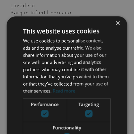
Lavadero
Parque infantil cercano
Piscina climatizada
×
Pista de tenis / pádel
This website uses cookies
Portero
We use cookies to personalise content,
Puertas de cristal
ads and to analyse our traffic. We also
Sala de invitados
share information about your use of our
Sauna
site with our advertising and analytics
Servicio de seguridad 24h
partners who may combine it with other
Servicios cercanos
information that you’ve provided to them
Suelos de mármol
or that they’ve collected from your use of
Terraza cubierta
their services.
Read more
Terraza privada
Tiendas cerca
Performance
Targeting
Trastero
Vistas a la calle
Vistas a la montaña
Functionality
Vistas al mar