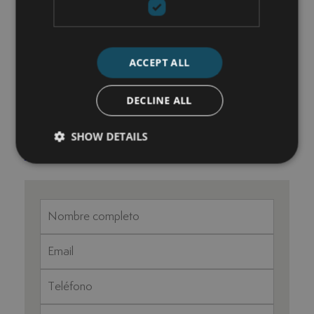
Vistas panorámicas
ACCEPT ALL
CONTACTE CON NOSOTROS
María Cazorla
DECLINE ALL
+34 625 98 66 26
SHOW DETAILS
maria@luxurylivingmarbella.com