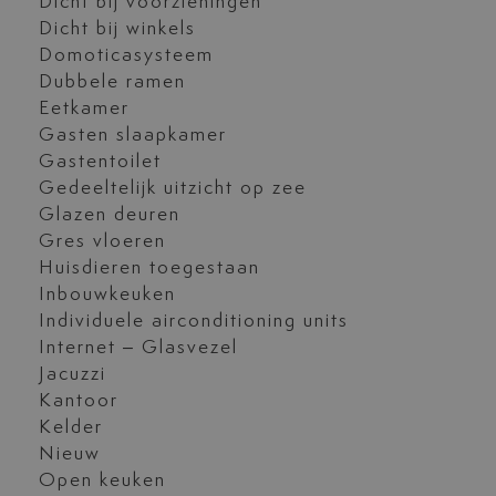
Dicht bij voorzieningen
Dicht bij winkels
Domoticasysteem
Dubbele ramen
Eetkamer
Gasten slaapkamer
Gastentoilet
Gedeeltelijk uitzicht op zee
Glazen deuren
Gres vloeren
Huisdieren toegestaan
Inbouwkeuken
Individuele airconditioning units
Internet – Glasvezel
Jacuzzi
Kantoor
Kelder
Nieuw
Open keuken