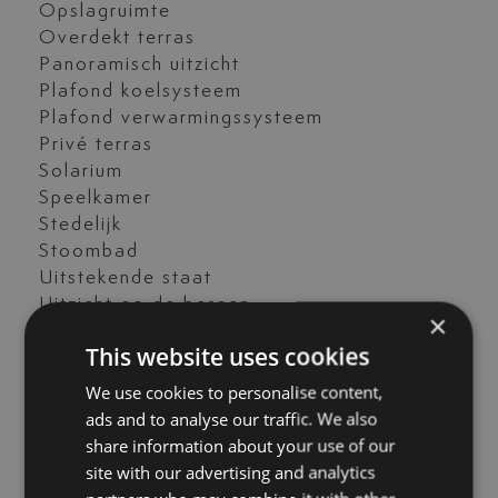
Opslagruimte
Overdekt terras
Panoramisch uitzicht
Plafond koelsysteem
Plafond verwarmingssysteem
Privé terras
Solarium
Speelkamer
Stedelijk
Stoombad
Uitstekende staat
Uitzicht op de bergen
×
Uitzicht op de tuin
This website uses cookies
Uitzicht op het zwembad
Uitzicht op zee
We use cookies to personalise content,
Uitzicht over land
ads and to analyse our traffic. We also
Vloerverwarming (badkamer)
share information about your use of our
Vloerverwarming (overal)
site with our advertising and analytics
Wasruimte