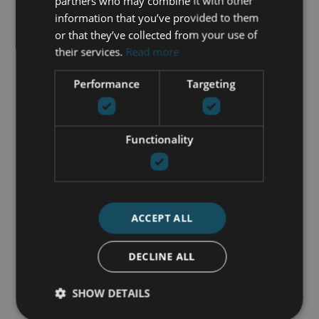
partners who may combine it with other
Woonkamer
information that you’ve provided to them
airconditioning
or that they’ve collected from your use of
their services.
Read more
Performance
Targeting
NEEM CONTACT OP
Nick de Wit
Functionality
+34 744 61 17 23
nick@luxurylivingmarbella.com
ACCEPT ALL
DECLINE ALL
SHOW DETAILS