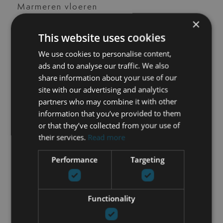
Marmeren vloeren
Niet overdekt terras
×
Panoramisch uitzicht
This website uses cookies
Privé terras
We use cookies to personalise content,
Solarium
ads and to analyse our traffic. We also
Straatbeeld
share information about your use of our
Tennis-/padelbaan
site with our advertising and analytics
Uitstekende staat
partners who may combine it with other
Uitzicht op de bergen
information that you’ve provided to them
Uitzicht op de tuin
or that they’ve collected from your use of
Uitzicht op zee
their services.
Read more
airconditioning
vervoer dichtbij
Performance
Targeting
NEEM CONTACT OP
Functionality
Nick de Wit