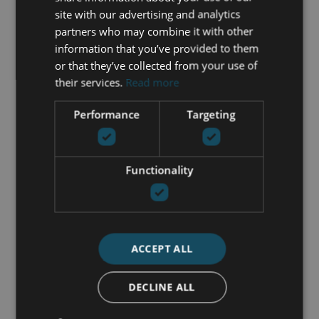
Uitzicht op het zwembad
site with our advertising and analytics
Uitzicht op zee
partners who may combine it with other
Uitzicht over land
information that you’ve provided to them
Verwarmd zwembad
or that they’ve collected from your use of
Vloerverwarming (overal)
their services.
Read more
Wasruimte
airconditioning
Performance
Targeting
NEEM CONTACT OP
Functionality
Nick de Wit
+34 744 61 17 23
ACCEPT ALL
nick@luxurylivingmarbella.com
DECLINE ALL