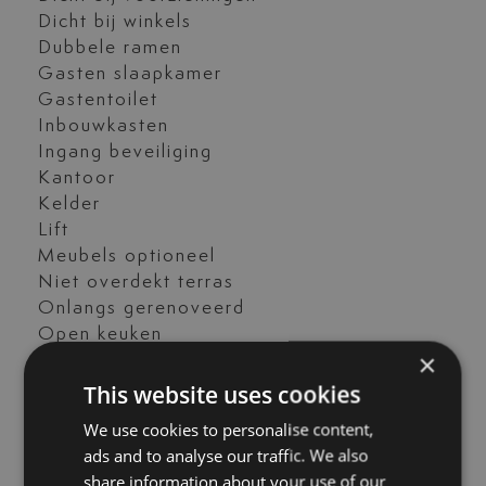
Dicht bij winkels
Dubbele ramen
Gasten slaapkamer
Gastentoilet
Inbouwkasten
Ingang beveiliging
Kantoor
Kelder
Lift
Meubels optioneel
Niet overdekt terras
Onlangs gerenoveerd
Open keuken
×
Opslagruimte
Panoramisch uitzicht
This website uses cookies
Plafond verwarmingssysteem
We use cookies to personalise content,
Privé terras
ads and to analyse our traffic. We also
Uitstekende staat
share information about your use of our