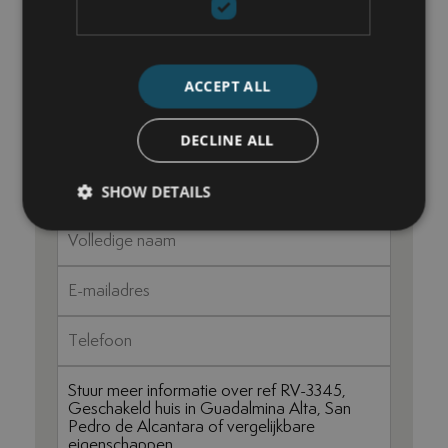
NEEM CONTACT OP
Nick de Wit
ACCEPT ALL
+34 744 61 17 23
DECLINE ALL
nick@luxurylivingmarbella.com
SHOW DETAILS