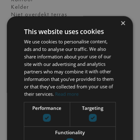
Kelder
Niet overdekt terras
×
Onlangs gerenoveerd
This website uses cookies
Opslagruimte
Privé terras
We use cookies to personalise content,
Separaat appartement
ads and to analyse our traffic. We also
Speelkamer
share information about your use of our
Straatbeeld
site with our advertising and analytics
Studeerkamer
partners who may combine it with other
Uitstekende staat
information that you’ve provided to them
Uitzicht op de tuin
or that they’ve collected from your use of
Wasruimte
their services.
Read more
Woonkamer
Zonnepanelen
Performance
Targeting
airconditioning
vervoer dichtbij
Functionality