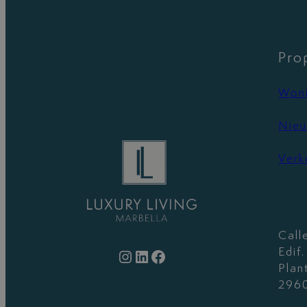
Pro
Woni
Nieu
Verk
Call
Edif
Instagram
LinkedIn
Facebook
Plan
2960