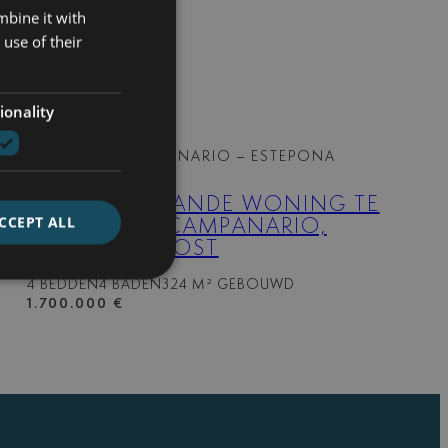
mbine it with
use of their
ionality
LYR-06
| EL CAMPANARIO – ESTEPONA
OOST
HALF VRIJSTAANDE WONING TE
CCEPT ALL
KOOP IN EL CAMPANARIO,
ESTEPONA OOST
4 BEDDEN
4 BADEN
324 M² GEBOUWD
1.700.000 €