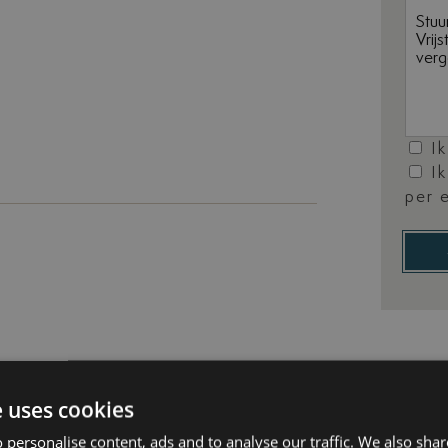
I
I
per 
rd
Dicht bij golfclub
DEEL 
e uses cookies
Solarium
 personalise content, ads and to analyse our traffic. We also sha