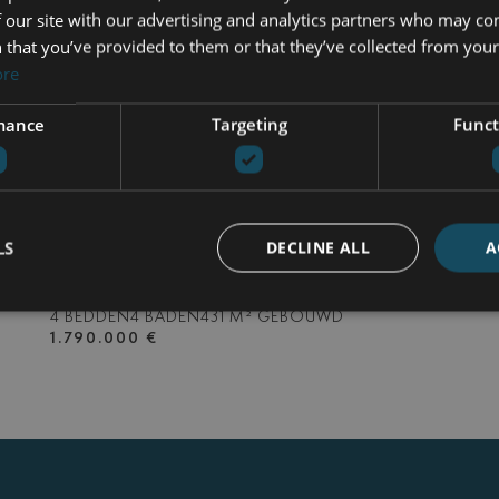
 our site with our advertising and analytics partners who may co
 that you’ve provided to them or that they’ve collected from your 
ore
mance
Targeting
Funct
LYR-12
| EL CAMPANARIO – ESTEPONA OOST
HALF VRIJSTAANDE WONING TE
LS
DECLINE ALL
A
KOOP IN EL CAMPANARIO,
ESTEPONA OOST
4 BEDDEN
4 BADEN
431 M² GEBOUWD
1.790.000 €