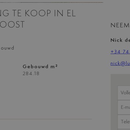
G TE KOOP IN EL
 OOST
NEEM
Nick d
ebouwd
+34 74
nick@lu
Gebouwd m²
284.18