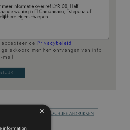
k accepteer de
Privacybeleid
k ga akkoord met het ontvangen van info
e-mail
STUUR
×
DEZE WONING
PDF-BROCHURE AFDRUKKEN
re information