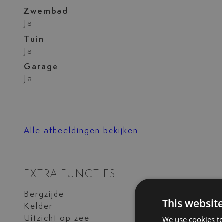
Zwembad
Ja
Tuin
Ja
Garage
Ja
Alle afbeeldingen bekijken
EXTRA FUNCTIES
Bergzijde
Deels gemeubilee
This websit
Kelder
Privé terras
Uitzicht op zee
Vloerbedekking
We use cookies to