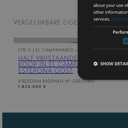
about your use of
other information
services.
Read m
VERGELIJKBARE EIGENSCHAPPEN
Perfor
LYR-11
| EL CAMPANARIO – ESTEPONA OOST
HALF VRIJSTAANDE WONING TE
SHOW DETAI
KOOP IN EL CAMPANARIO,
ESTEPONA OOST
4 BEDDEN
4 BADEN
435 M² GEBOUWD
1.820.000 €