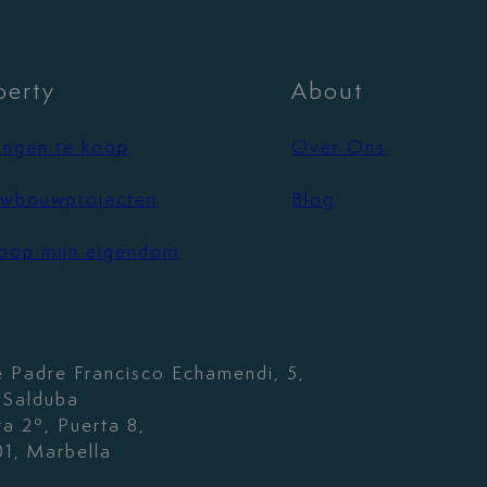
perty
About
ngen te koop
Over Ons
wbouwprojecten
Blog
oop mijn eigendom
e Padre Francisco Echamendi, 5,
. Salduba
ta 2º, Puerta 8,
1, Marbella