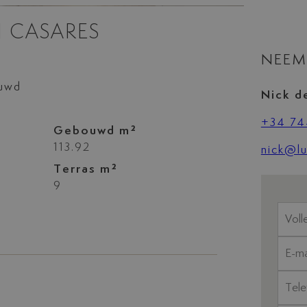
N CASARES
NEEM
ouwd
Nick d
+34 74
Gebouwd m²
113.92
nick@lu
Terras m²
9