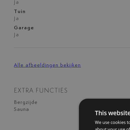
Ja
Tuin
Ja
Garage
Ja
Alle afbeeldingen bekijken
EXTRA FUNCTIES
Bergzijde
Niet overdekt ter
Sauna
Solarium
This websit
We use cookies to
about your use of