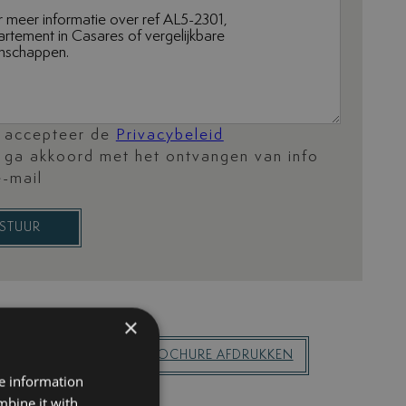
k accepteer de
Privacybeleid
k ga akkoord met het ontvangen van info
e-mail
STUUR
×
DEZE WONING
PDF-BROCHURE AFDRUKKEN
re information
mbine it with