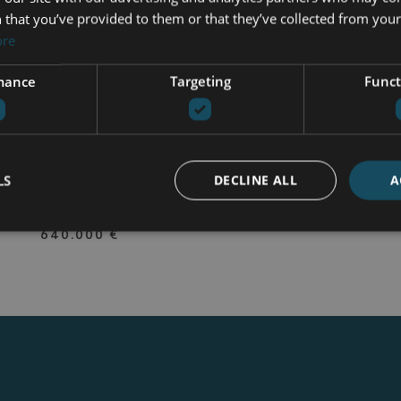
 that you’ve provided to them or that they’ve collected from your 
ore
mance
Targeting
Funct
4S-420-00966-A5
| AZATA DELMARE –
BAHIA DE CASARES
APPARTEMENT BEGANE GROND
TE KOOP IN AZATA DELMARE,
LS
DECLINE ALL
A
BAHIA DE CASARES
2 BEDDEN
2 BADEN
102 M² PLOT
102 M² GEBOUWD
640.000 €