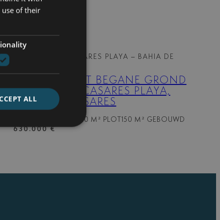
use of their
ionality
300-01674P
| CASARES PLAYA – BAHIA DE
CASARES
APPARTEMENT BEGANE GROND
TE KOOP IN CASARES PLAYA,
CCEPT ALL
BAHIA DE CASARES
2 BEDDEN
2 BADEN
20 M² PLOT
150 M² GEBOUWD
630.000 €