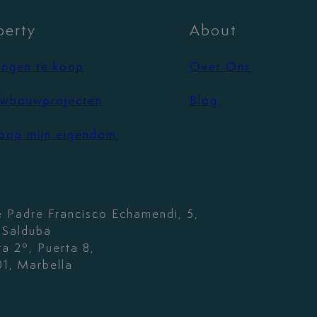
perty
About
ngen te koop
Over Ons
wbouwprojecten
Blog
oop mijn eigendom
e Padre Francisco Echamendi, 5,
. Salduba
ta 2º, Puerta 8,
1, Marbella