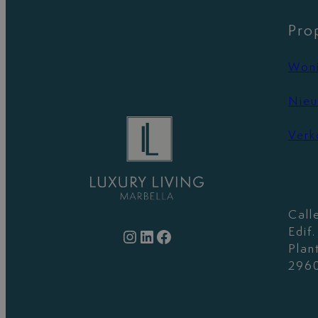
Pro
Woni
Nieu
Verk
Call
Edif
Instagram
LinkedIn
Facebook
Plan
2960