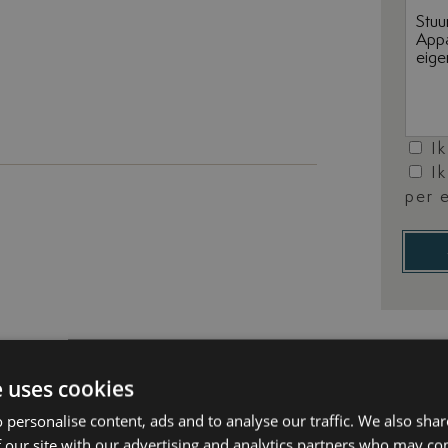
I
I
per 
ras
SPA ruimte
e uses cookies
DEEL 
 personalise content, ads and to analyse our traffic. We also sha
 our site with our advertising and analytics partners who may co