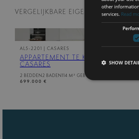
other information
VERGELIJKBARE EIGENSCHAPPEN
services.
Read m
Perfor
AL5-2201
| CASARES
APPARTEMENT TE KOOP IN
SHOW DETAI
CASARES
2 BEDDEN
2 BADEN
114 M² GEBOUWD
699.000 €