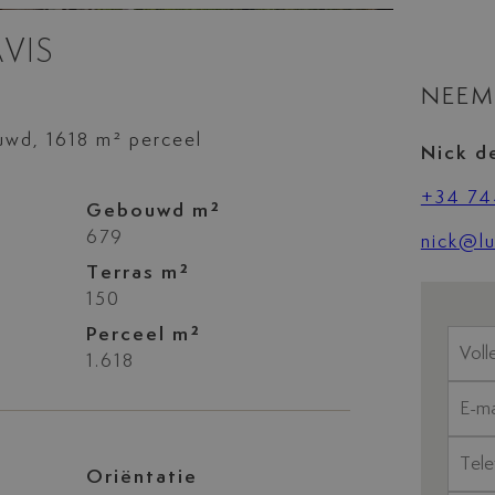
VIS
NEEM
uwd, 1618 m² perceel
Nick d
+34 74
Gebouwd m²
679
nick@lu
Terras m²
150
Perceel m²
1.618
Oriëntatie