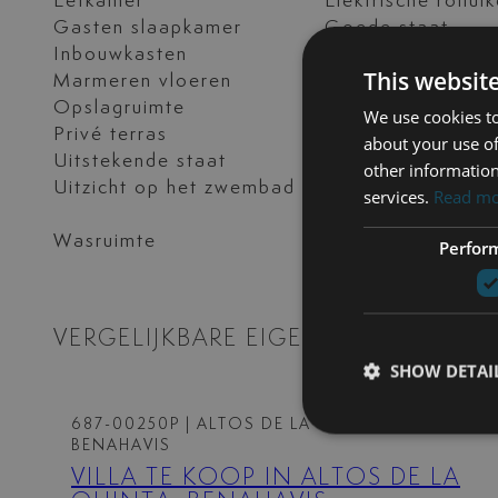
Eetkamer
Elektrische rollui
Gasten slaapkamer
Goede staat
Inbouwkasten
Kantoor
This websit
Marmeren vloeren
Meubels optionee
Opslagruimte
Overdekt terras
We use cookies to
Privé terras
Separaat appart
about your use of
Uitstekende staat
Uitzicht op de be
other information
Uitzicht op het zwembad
Uitzicht op zee
services.
Read m
Wasruimte
Woonkamer
Perfor
VERGELIJKBARE EIGENSCHAPPEN
SHOW DETAI
687-00250P
| ALTOS DE LA QUINTA –
BENAHAVIS
VILLA TE KOOP IN ALTOS DE LA