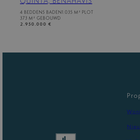
QUINTA, BENAHAVIS
4 BEDDEN
5 BADEN
1.035 M² PLOT
373 M² GEBOUWD
2.950.000 €
Pro
Woni
Nieu