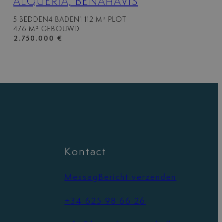
ALQUERIA, BENAHAVIS
5 BEDDEN
4 BADEN
1.112 M² PLOT
476 M² GEBOUWD
2.750.000 €
Kontact
MessagBericht verzenden
+34 625 98 66 26