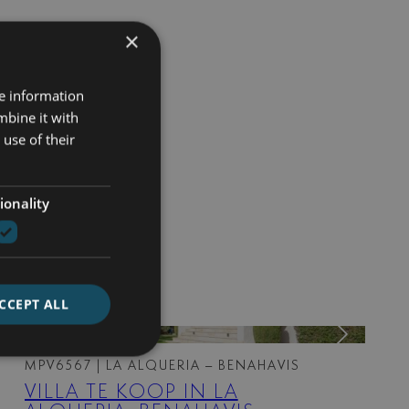
×
re information
mbine it with
use of their
ionality
CCEPT ALL
MPV6567
| LA ALQUERIA – BENAHAVIS
VILLA TE KOOP IN LA