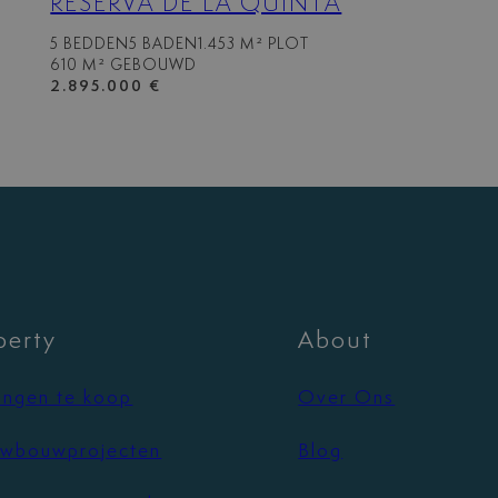
RESERVA DE LA QUINTA
5 BEDDEN
5 BADEN
1.453 M² PLOT
610 M² GEBOUWD
2.895.000 €
perty
About
ngen te koop
Over Ons
wbouwprojecten
Blog