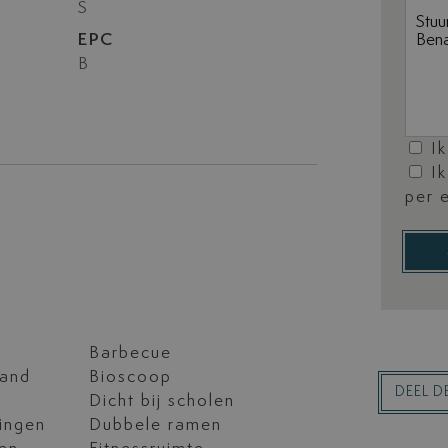
S
EPC
B
I
I
per 
Barbecue
rand
Bioscoop
DEEL 
Dicht bij scholen
ningen
Dubbele ramen