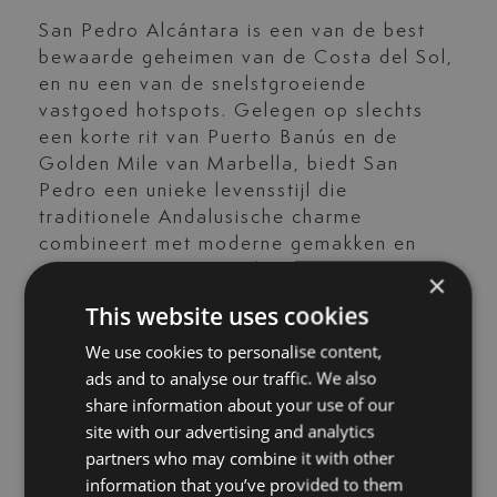
San Pedro Alcántara is een van de best
bewaarde geheimen van de Costa del Sol,
en nu een van de snelstgroeiende
vastgoed hotspots. Gelegen op slechts
een korte rit van Puerto Banús en de
Golden Mile van Marbella, biedt San
Pedro een unieke levensstijl die
traditionele Andalusische charme
combineert met moderne gemakken en
een ontspannen strandsfeer.
×
This website uses cookies
Bij Luxury Living Marbella bieden wij een
zorgvuldig samengestelde selectie villa’s
We use cookies to personalise content,
te koop in San Pedro de Alcántara,
ads and to analyse our traffic. We also
variërend van moderne woningen aan het
share information about your use of our
strand tot elegante villa’s verscholen in
site with our advertising and analytics
groene woonwijken zoals
Linda Vista
,
partners who may combine it with other
Cortijo Blanco
en
Guadalmina
. Of je nou
information that you’ve provided to them