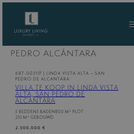
Ga
naar
de
inhoud
VILLA’S TE KOOP IN SAN
PEDRO ALCÁNTARA
687-00311P
| LINDA VISTA ALTA – SAN
PEDRO DE ALCANTARA
VILLA TE KOOP IN LINDA VISTA
ALTA, SAN PEDRO DE
ALCANTARA
5 BEDDEN
5 BADEN
800 M² PLOT
251 M² GEBOUWD
2.500.000 €