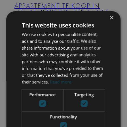
APPARTEMENT TE KOOP IN
LOS ALMENDROS, BENAHAVIS
×
3 BEDDEN
2 BADEN
94 M² GEBOUWD
This website uses cookies
599.000 €
We use cookies to personalise content,
ads and to analyse our traffic. We also
share information about your use of our
site with our advertising and analytics
687-00293P
| LA QUINTA – BENAHAVIS
partners who may combine it with other
VILLA TE KOOP IN LA QUINTA,
information that you’ve provided to them
BENAHAVIS
or that they’ve collected from your use of
5 BEDDEN
5 BADEN
1.160 M² PLOT
their services.
Read more
577 M² GEBOUWD
Performance
Targeting
5.195.000 €
Functionality
687-00292P
| LA QUINTA – BENAHAVIS