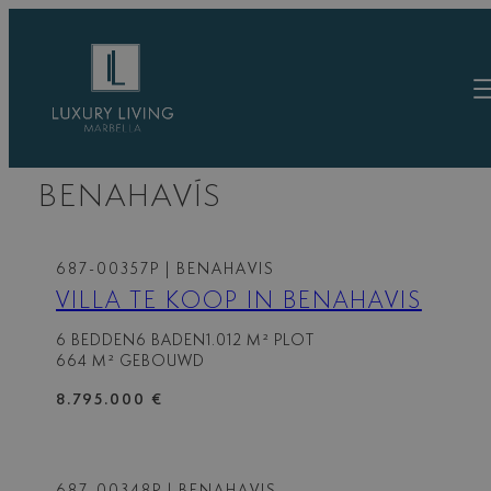
Ga
naar
de
inhoud
WONINGEN TE KOOP IN
BENAHAVÍS
687-00357P
| BENAHAVIS
VILLA TE KOOP IN BENAHAVIS
6 BEDDEN
6 BADEN
1.012 M² PLOT
664 M² GEBOUWD
8.795.000 €
687-00348P
| BENAHAVIS