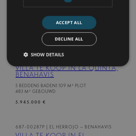
VILLA TE KOOP IN LA QUINTA,
BENAHAVIS
5 BEDDEN
4 BADEN
1.210 M² PLOT
ACCEPT ALL
606 M² GEBOUWD
4.995.000 €
DECLINE ALL
SHOW DETAILS
687-00290P
| LA QUINTA – BENAHAVIS
VILLA TE KOOP IN LA QUINTA,
BENAHAVIS
5 BEDDEN
5 BADEN
1.109 M² PLOT
483 M² GEBOUWD
5.945.000 €
687-00287P
| EL HERROJO – BENAHAVIS