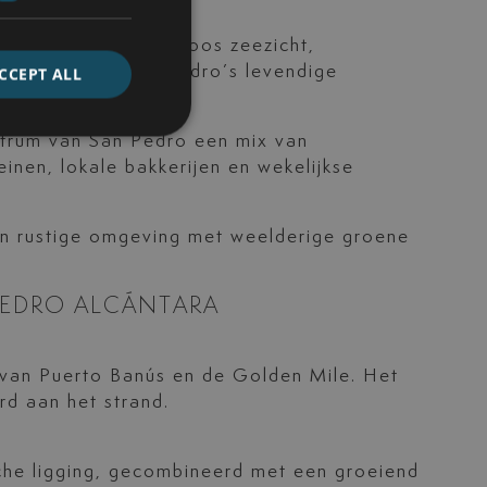
e promenade eindeloos zeezicht,
nabijheid van San Pedro’s levendige
CCEPT ALL
entrum van San Pedro een mix van
nen, lokale bakkerijen en wekelijkse
en rustige omgeving met weelderige groene
PEDRO ALCÁNTARA
 van Puerto Banús en de Golden Mile. Het
rd aan het strand.
sche ligging, gecombineerd met een groeiend