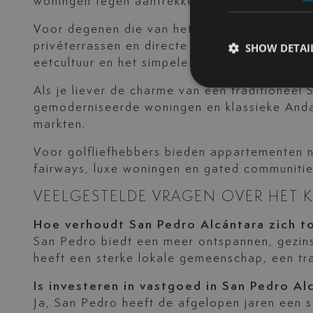
woningen tegen aantrekkelijke prijzen.
Voor degenen die van het leven aan het str
privéterrassen en directe toegang tot het st
SHOW DETAI
eetcultuur en het simpele kustleven.
Als je liever de charme van een traditionee
gemoderniseerde woningen en klassieke Andal
markten.
Voor golfliefhebbers bieden appartementen 
fairways, luxe woningen en gated communitie
VEELGESTELDE VRAGEN OVER HET 
Hoe verhoudt San Pedro Alcántara zich t
San Pedro biedt een meer ontspannen, gezin
heeft een sterke lokale gemeenschap, een tr
Is investeren in vastgoed in San Pedro Al
Ja, San Pedro heeft de afgelopen jaren een 