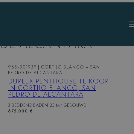
 DE ALCÁNTARA
963-00193P
| CORTIJO BLANCO – SAN
PEDRO DE ALCANTARA
DUPLEX PENTHOUSE TE KOOP
IN CORTIJO BLANCO, SAN
PEDRO DE ALCANTARA
3 BEDDEN
2 BADEN
125 M² GEBOUWD
675.000 €