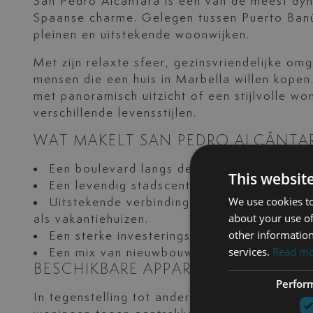
San Pedro Alcántara is een van de meest dy
Spaanse charme. Gelegen tussen Puerto Banú
pleinen en uitstekende woonwijken.
Met zijn relaxte sfeer, gezinsvriendelijke o
mensen die een huis in Marbella willen kope
met panoramisch uitzicht of een stijlvolle w
verschillende levensstijlen.
WAT MAKELT SAN PEDRO ALCÁNTA
Een boulevard langs de kust met restauran
This websit
Een levendig stadscentrum met boetieks, t
We use cookies to
Uitstekende verbindingen met Marbella, P
about your use of
als vakantiehuizen.
other information
Een sterke investeringsmogelijkheid, met 
services.
Read m
Een mix van nieuwbouwprojecten en klassie
BESCHIKBARE APPARTEMENTSTIJLE
Perfor
In tegenstelling tot andere delen van Marbel