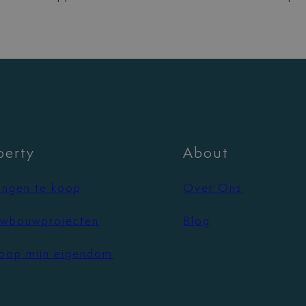
perty
About
ngen te koop
Over Ons
wbouwprojecten
Blog
oop mijn eigendom