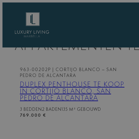
Ga
naar
de
inhoud
APPARTEMENTEN TE
963-00202P
| CORTIJO BLANCO – SAN
PEDRO DE ALCANTARA
DUPLEX PENTHOUSE TE KOOP
IN CORTIJO BLANCO, SAN
PEDRO DE ALCANTARA
3 BEDDEN
2 BADEN
135 M² GEBOUWD
769.000 €