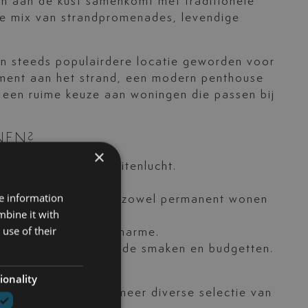
n aan de kust samenkomt met traditionele
le mix van strandpromenades, levendige
een steeds populairdere locatie geworden voor
ement aan het strand, een modern penthouse
t een ruime keuze aan woningen die passen bij
NEN?
×
en dineren in de buitenlucht.
schap.
re information
r het ideaal is voor zowel permanent wonen
mbine it with
use of their
arme, gemak en kustcharme.
eden voor verschillende smaken en budgetten.
ionality
edro Alcántara een meer diverse selectie van