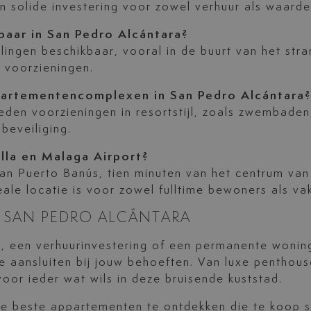
 solide investering voor zowel verhuur als waardes
aar in San Pedro Alcántara?
lingen beschikbaar, vooral in de buurt van het str
 voorzieningen.
ppartementencomplexen in San Pedro Alcántara?
den voorzieningen in resortstijl, zoals zwembaden
beveiliging.
lla en Malaga Airport?
n van Puerto Banús, tien minuten van het centrum v
le locatie is voor zowel fulltime bewoners als va
N SAN PEDRO ALCÁNTARA
s, een verhuurinvestering of een permanente wonin
e aansluiten bij jouw behoeften. Van luxe penthous
voor ieder wat wils in deze bruisende kuststad.
beste appartementen te ontdekken die te koop st