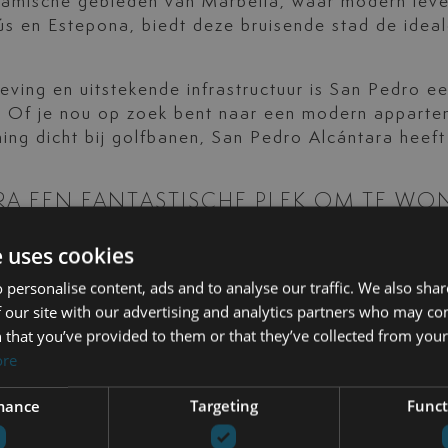
namische gebieden van Marbella, waar modern leve
s en Estepona, biedt deze bruisende stad de idea
mgeving en uitstekende infrastructuur is San Pedro 
n. Of je nou op zoek bent naar een modern appart
oning dicht bij golfbanen, San Pedro Alcántara heef
RA EEN FANTASTISCHE PLEK OM TE WO
ts en cafés, ideaal voor ontspannende wandelingen 
e uses cookies
raditionele pleinen en een gastvrije lokale gemeen
 personalise content, ads and to analyse our traffic. We also sha
uerto Banús en de luchthaven van Malaga, waardoo
 our site with our advertising and analytics partners who may co
 that you’ve provided to them or that they’ve collected from your 
stijgende vraag naar vastgoed door de mix van ch
ore
ke appartementen in Spaanse stijl, met mogelijkh
N IN SAN PEDRO ALCÁNTARA
mance
Targeting
Funct
la, waar ultraluxe de boventoon voert, biedt San P