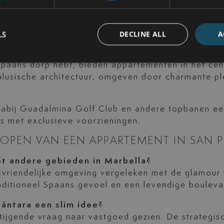
and houden, bieden moderne appartementen langs d
rand. Deze woningen zijn zeer gewild vanwege hun 
LS
DECLINE ALL
A
l Spaans dorp hebt, bieden appartementen in het c
usische architectuur, omgeven door charmante plei
nabij Guadalmina Golf Club en andere topbanen e
s met exclusieve voorzieningen.
KOPEN VAN EEN APPARTEMENT IN SAN 
ot andere gebieden in Marbella?
svriendelijke omgeving vergeleken met de glamour
aditioneel Spaans gevoel en een levendige bouleva
cántara een slim idee?
stijgende vraag naar vastgoed gezien. De strategi