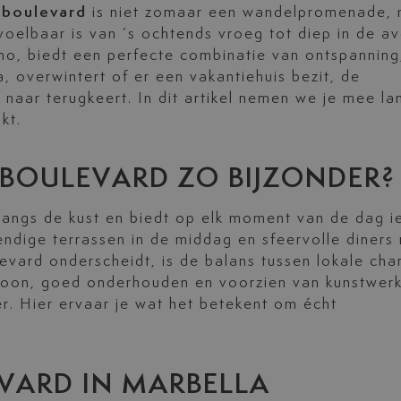
 boulevard
is niet zomaar een wandelpromenade,
voelbaar is van ’s ochtends vroeg tot diep in de a
mo, biedt een perfecte combinatie van ontspanning
a, overwintert of er een vakantiehuis bezit, de
 naar terugkeert. In dit artikel nemen we je mee la
kt.
BOULEVARD ZO BIJZONDER?
langs de kust en biedt op elk moment van de dag i
ndige terrassen in de middag en sfeervolle diners
evard onderscheidt, is de balans tussen lokale ch
choon, goed onderhouden en voorzien van kunstwer
er. Hier ervaar je wat het betekent om écht
VARD IN MARBELLA