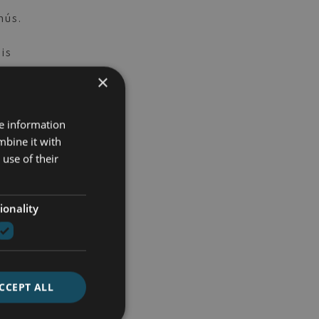
nús.
is
×
re information
mbine it with
use of their
.
ijkt
ionality
vard
CCEPT ALL