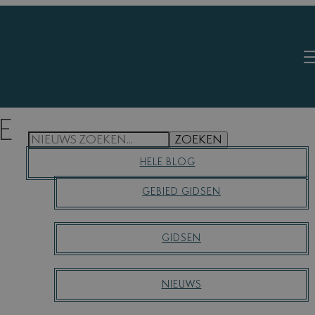
E
S
ZOEKEN
E
HELE BLOG
A
R
GEBIED GIDSEN
C
H
GIDSEN
NIEUWS