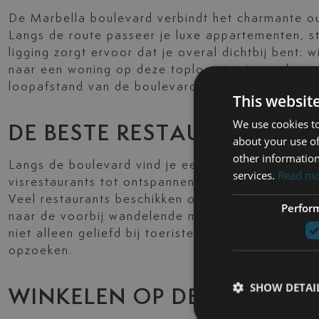
De Marbella boulevard verbindt het charmante o
Langs de route passeer je luxe appartementen, st
ligging zorgt ervoor dat je overal dichtbij bent: 
naar een woning op deze toplocatie zijn er diver
loopafstand van de boulevard liggen, ideaal voor
This websit
We use cookies to
DE BESTE RESTAURANTS O
about your use of
other information
Langs de boulevard vind je een mix van internati
services.
Read m
visrestaurants tot ontspannen beachclubs: er is
Veel restaurants beschikken over ruime terrassen 
Perfor
naar de voorbij wandelende mensen of de onderg
niet alleen geliefd bij toeristen, maar ook bij va
opzoeken.
SHOW DETAI
WINKELEN OP DE BOULEVA