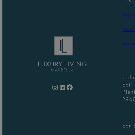
Woni
Nieu
Verk
Call
Edif
Instagram
LinkedIn
Facebook
Plan
2960
Een 