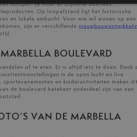
n hotspot. Je vindt er stijlvolle boetieks,
yleproducten. Op loopafstand ligt het historische
res en lokale ambacht. Voor wie wil wonen op een
komen, zijn er verschillende
nieuwbouwontwikkeli
tijl.
 MARBELLA BOULEVARD
ndelen of te eten. Er is altijd iets te doen. Denk 
unsttentoonstellingen in de open lucht en live
 sportevenementen en kinderactiviteiten maken di
 van de boulevard betekent onderdeel zijn van een
ootstad.
OTO’S VAN DE MARBELLA