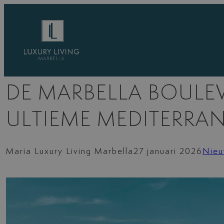
Ga
naar
de
inhoud
DE MARBELLA BOULEV
ULTIEME MEDITERRAN
Maria Luxury Living Marbella
27 januari 2026
Nie