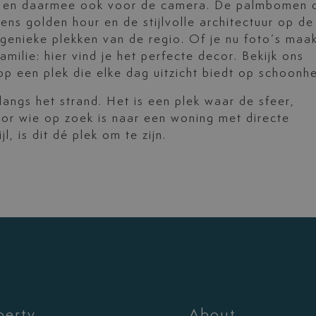
og en daarmee ook voor de camera. De palmbomen 
dens golden hour en de stijlvolle architectuur op de
genieke plekken van de regio. Of je nu foto’s maa
milie: hier vind je het perfecte decor. Bekijk ons
op een plek die elke dag uitzicht biedt op schoonhe
angs het strand. Het is een plek waar de sfeer,
oor wie op zoek is naar een woning met directe
, is dit dé plek om te zijn.
perty
About