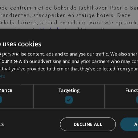
ude centrum met de bekende jachthaven Puerto Ba
randtenten, stadsparken en statige hotels. Deze
winkels, horeca, strand én cultuur. Voor wie op zoek 
se
woningen in Marbella
beschikbaar die op
 dagelijks genieten van zee en stad.
e uses cookies
 personalise content, ads and to analyse our traffic. We also sha
P DE MARBELLA BOULEVARD
 our site with our advertising and analytics partners who may co
 that you’ve provided to them or that they’ve collected from your 
onale keukens en lokale toppers. Van verfijnde
ore
 voor ieder moment en elke smaak een passende plek
pal aan zee, waar je met een glas wijn in de hand k
mance
Targeting
Funct
aande zon. Deze culinaire variatie maakt de boule
ste bewoners die hier wekelijks hun favoriete plekjes
LS
DECLINE ALL
A
RD VAN MARBELLA