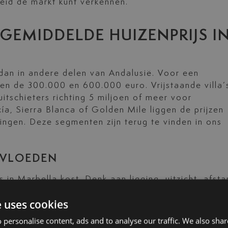
reid de markt kunt verkennen.
GEMIDDELDE HUIZENPRIJS I
 dan in andere delen van Andalusië. Voor een
en de 300.000 en 600.000 euro. Vrijstaande villa’
itschieters richting 5 miljoen of meer voor
a, Sierra Blanca of Golden Mile liggen de prijzen
ingen. Deze segmenten zijn terug te vinden in ons
ÏNVLOEDEN
in Marbella kost. Denk aan ligging, uitzicht, afst
it. Nieuwbouwprojecten met moderne architectuur e
e uses cookies
rprijs. Ook perceelgrootte en privacy spelen een 
, kan het best starten met het verkennen van onze
 personalise content, ads and to analyse our traffic. We also sha