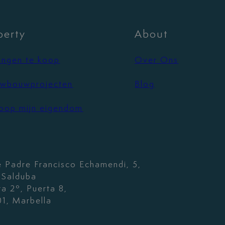
perty
About
ngen te koop
Over Ons
wbouwprojecten
Blog
oop mijn eigendom
e Padre Francisco Echamendi, 5,
. Salduba
ta 2º, Puerta 8,
1, Marbella