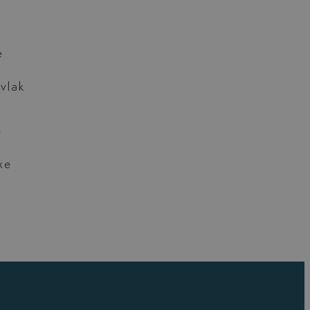
e
vlak
e
xe