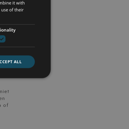
mbine it with
use of their
ionality
tot
me
aak
CCEPT ALL
niet
en
a of