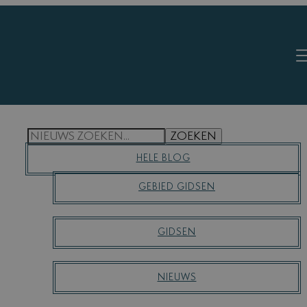
N
S
ZOEKEN
E
HELE BLOG
A
R
GEBIED GIDSEN
C
H
GIDSEN
NIEUWS