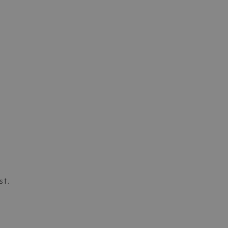
st.
d