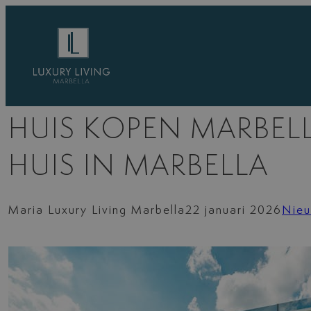
Ga
naar
de
inhoud
HUIS KOPEN MARBELL
HUIS IN MARBELLA
Maria Luxury Living Marbella
22 januari 2026
Nie