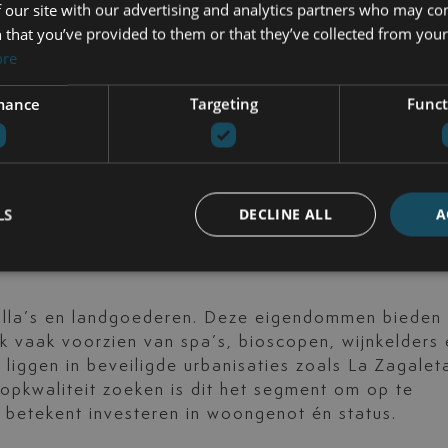
factoren optimaal zijn verwerkt.
 our site with our advertising and analytics partners who may co
 that you’ve provided to them or that they’ve collected from your 
ore
ZEN IN MARBELLA
mance
Targeting
Funct
lijke prijsklassen. In het middensegment (300.000 
ten, vaak met zeezicht of in resortachtige
n euro) omvat moderne villa’s met zwembad en rui
ro) gaat het om unieke objecten op grote kavels, v
e of bergen. Deze prijsklassen maken Marbella
LS
DECLINE ALL
A
steerders.
illa’s en landgoederen. Deze eigendommen bieden 
k vaak voorzien van spa’s, bioscopen, wijnkelders 
iggen in beveiligde urbanisaties zoals La Zagalet
pkwaliteit zoeken is dit het segment om op te
t betekent investeren in woongenot én status.