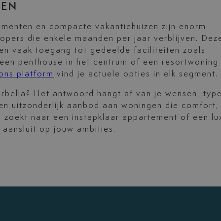
ZEN
ementen en compacte vakantiehuizen zijn enorm
kopers die enkele maanden per jaar verblijven. Dez
 vaak toegang tot gedeelde faciliteiten zoals
 een penthouse in het centrum of een resortwoning 
ons platform
vind je actuele opties in elk segment.
arbella? Het antwoord hangt af van je wensen, typ
een uitzonderlijk aanbod aan woningen die comfort,
nu zoekt naar een instapklaar appartement of een lu
t aansluit op jouw ambities.