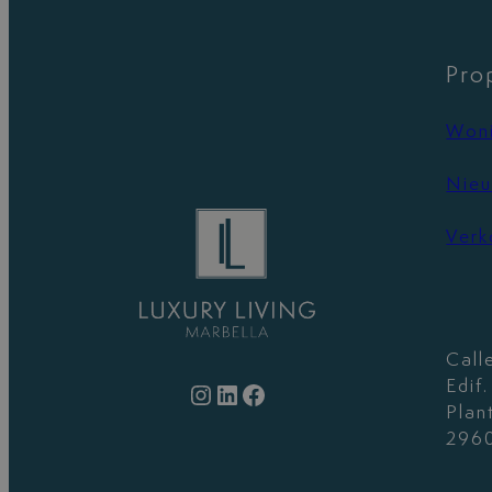
Pro
Woni
Nieu
Verk
Call
Edif
Instagram
LinkedIn
Facebook
Plan
2960