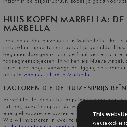
inzicht in de prijsstructuur, zodat je goed voorbe
HUIS KOPEN MARBELLA: DE 
MARBELLA
De gemiddelde huizenprijs in Marbella ligt hoger
instapklaar appartement betaal je gemiddeld tuss
beginnen doorgaans rond de 1 miljoen euro, met u
topsegmentobjecten. In wijken als Nueva Andalucí
structureel hoger vanwege de ligging en voorzien
actuele
woningaanbod in Marbella
.
FACTOREN DIE DE HUIZENPRIJS BE
Verschillende elementen bepalen hoeveel een huis 
tot zee, beveiliging van de wijk en bouwkwalite
This websit
energiebesparende systemen hebben vaak een mee
Wie wil investeren in kwaliteit op een toplocatie
We use cookies to