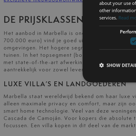
exclusieve nieuwbouwontwikkelingen
waarin deze 
about your use of
other information
services.
Read m
DE PRIJSKLASSEN VAN HUI
Perfor
Het aanbod in Marbella is onderverdeeld in duide
700.000 euro) vind je goed uitgeruste appartemen
omgevingen. Het hogere segment (1 tot 3 miljoe
tuinen. In het topsegment (boven de 3 miljoen eu
met state-of-the-art afwerking en uitzicht op ze
SHOW DETAI
aantrekkelijk voor zowel levensgenieters als inve
LUXE VILLA’S EN LANDGOEDEREN
Marbella staat wereldwijd bekend om haar luxe v
alleen maximale privacy en comfort, maar zijn oo
smart home technologie. Veel van deze woningen l
Cascada de Camoján. Voor kopers die absolute to
focussen. Een villa kopen in dit deel van de mark