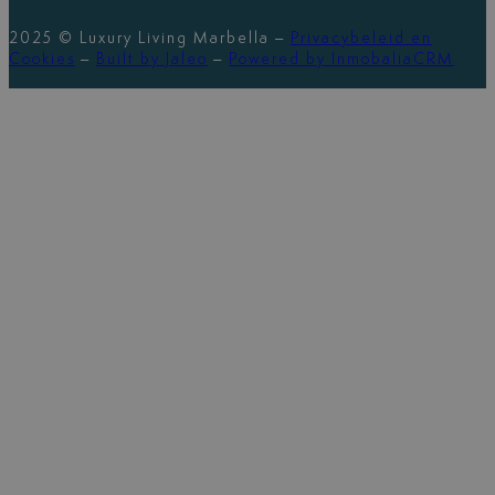
2025 © Luxury Living Marbella –
Privacybeleid en
Cookies
–
Built by Jaleo
–
Powered by InmobaliaCRM