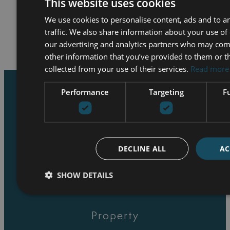
This website uses cookies
H
GIDSEN
We use cookies to personalise content, ads and to a
traffic. We also share information about your use of 
our advertising and analytics partners who may com
NIEUWS
other information that you’ve provided to them or t
collected from your use of their services.
Read more
Performance
Targeting
F
DECLINE ALL
AC
Instagram
LinkedIn
Facebook
SHOW DETAILS
Property