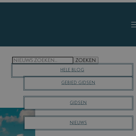
S
ZOEKEN
E
HELE BLOG
A
R
GEBIED GIDSEN
C
H
GIDSEN
NIEUWS