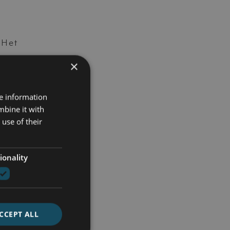
 Het
×
 toch
re information
mbine it with
use of their
nen
n
ionality
n
CCEPT ALL