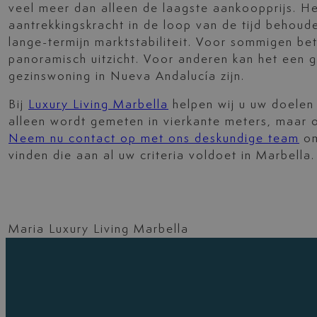
veel meer dan alleen de laagste aankoopprijs. He
aantrekkingskracht in de loop van de tijd behoud
lange-termijn marktstabiliteit. Voor sommigen be
panoramisch uitzicht. Voor anderen kan het een g
gezinswoning in Nueva Andalucía zijn.
Bij
Luxury Living Marbella
helpen wij u uw doelen 
alleen wordt gemeten in vierkante meters, maar o
Neem nu contact op met ons deskundige team
om
vinden die aan al uw criteria voldoet in Marbella.
Maria Luxury Living Marbella