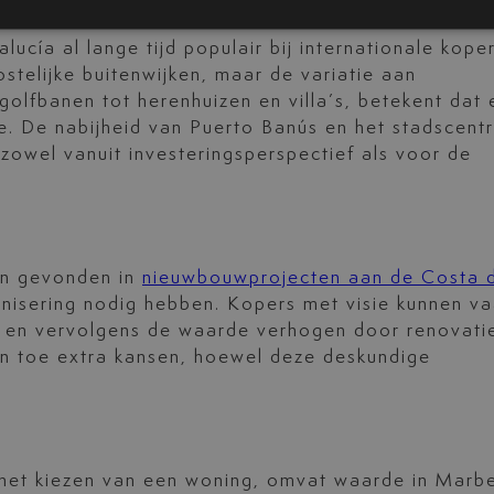
ucía al lange tijd populair bij internationale koper
ostelijke buitenwijken, maar de variatie aan
olfbanen tot herenhuizen en villa’s, betekent dat 
. De nabijheid van Puerto Banús en het stadscent
 zowel vanuit investeringsperspectief als voor de
en gevonden in
nieuwbouwprojecten aan de Costa 
nisering nodig hebben. Kopers met visie kunnen v
n en vervolgens de waarde verhogen door renovati
en toe extra kansen, hoewel deze deskundige
ij het kiezen van een woning, omvat waarde in Marbe