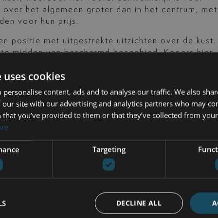
 over het algemeen groter dan in het centrum, met
den voor hun prijs.
n positie met uitgestrekte uitzichten over de kust.
en te midden van beschermd bosgebied. Kopers hier
ractie van de kosten van een toplocatie, terwijl ze
e uses cookies
 van Marbella.
 personalise content, ads and to analyse our traffic. We also sha
 our site with our advertising and analytics partners who may co
 that you’ve provided to them or that they’ve collected from your 
ermde duinen en golfbaan, biedt een meer ontspan
ore
xen en herenhuizen blijven competitief geprijsd,
ht heeft voor degenen die een balans zoeken tusse
mance
Targeting
Funct
rbella, biedt ook veel waarde. Het combineert wone
er en behoudt een toegankelijker prijsniveau dan
ile.
LS
DECLINE ALL
A