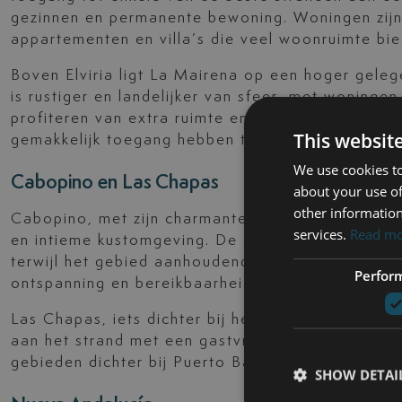
gezinnen en permanente bewoning. Woningen zijn
appartementen en villa’s die veel woonruimte bie
Boven Elviria ligt La Mairena op een hoger gelege
is rustiger en landelijker van sfeer, met woning
profiteren van extra ruimte en privacy voor een f
This websit
gemakkelijk toegang hebben tot de voorzieningen
We use cookies to
Cabopino en Las Chapas
about your use of
other information
Cabopino, met zijn charmante jachthaven, besch
services.
Read m
en intieme kustomgeving. De appartementencomple
terwijl het gebied aanhoudende aantrekkingskrac
Perfor
ontspanning en bereikbaarheid.
Las Chapas, iets dichter bij het centrum van Ma
aan het strand met een gastvrije gemeenschapsfe
gebieden dichter bij Puerto Banús of de Golden M
SHOW DETAI