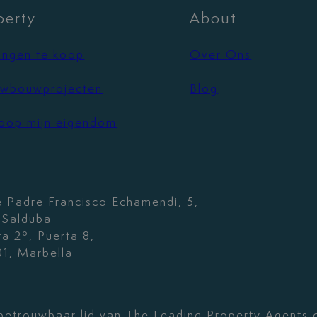
perty
About
ngen te koop
Over Ons
wbouwprojecten
Blog
oop mijn eigendom
e Padre Francisco Echamendi, 5,
. Salduba
ta 2º, Puerta 8,
1, Marbella
betrouwbaar lid van The Leading Property Agents 