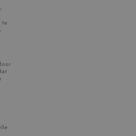
.
 te
n
 door
dat
e
lle