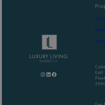
Pro
Woni
Nieu
Verk
Call
Edif
Instagram
LinkedIn
Facebook
Plan
2960
Een 