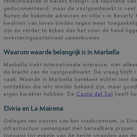
termijnwaarde in balans brengt? De reputatie van
gedocumenteerd, maar de vastgoedmarkt is veel 
Buiten de bekende adressen en villa’s in Beverly H
kwaliteit van leven bieden tegen meer toegankelij
zijn en verder te kijken dan het voor de hand lig
investeringspotentieel samenkomen.
Waarom waarde belangrijk is in Marbella
Marbella trekt internationale interesse, niet all
de kracht van de vastgoedmarkt. De vraag blijft 
vaak. Waarde in Marbella betekent echter niet da
ontdekken die iets minder bekend zijn, maar goe
eigen karakter hebben. De
Costa del Sol
heeft hu
Elviria en La Mairena
Gelegen ten oosten van het stadscentrum, is Elvi
infrastructuur samengaat met betaalbare prijzen. 
toegang tot enkele van de beste stranden aan de 