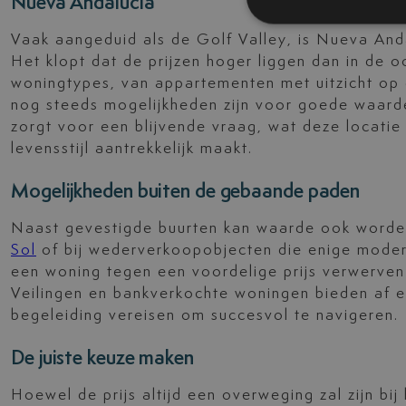
Nueva Andalucía
Vaak aangeduid als de Golf Valley, is Nueva Andal
Het klopt dat de prijzen hoger liggen dan in de o
woningtypes, van appartementen met uitzicht op g
nog steeds mogelijkheden zijn voor goede waarde
zorgt voor een blijvende vraag, wat deze locatie
levensstijl aantrekkelijk maakt.
Mogelijkheden buiten de gebaande paden
Naast gevestigde buurten kan waarde ook word
Sol
of bij wederverkoopobjecten die enige moder
een woning tegen een voordelige prijs verwerve
Veilingen en bankverkochte woningen bieden af 
begeleiding vereisen om succesvol te navigeren.
De juiste keuze maken
Hoewel de prijs altijd een overweging zal zijn b