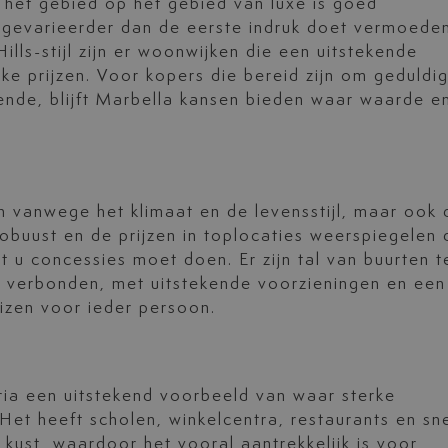
 het gebied op het gebied van luxe is goed
gevarieerder dan de eerste indruk doet vermoeden
ills-stijl zijn er woonwijken die een uitstekende
ke prijzen. Voor kopers die bereid zijn om geduldig
gende, blijft Marbella kansen bieden waar waarde e
een vanwege het klimaat en de levensstijl, maar ook
robuust en de prijzen in toplocaties weerspiegelen 
t u concessies moet doen. Er zijn tal van buurten t
d verbonden, met uitstekende voorzieningen en een
izen voor ieder persoon.
ria een uitstekend voorbeeld van waar sterke
Het heeft scholen, winkelcentra, restaurants en sne
kust, waardoor het vooral aantrekkelijk is voor