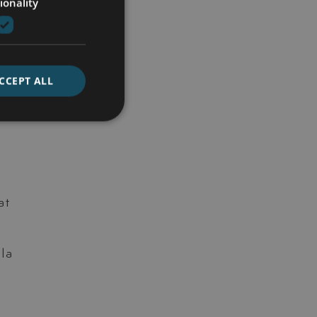
ionality
CCEPT ALL
n
at
lla