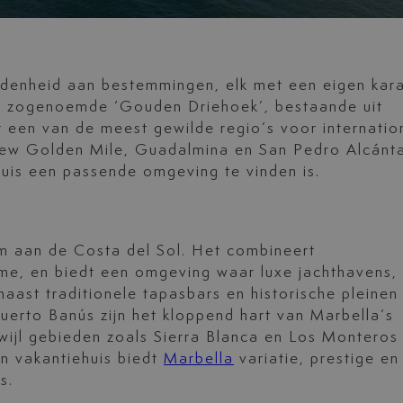
idenheid aan bestemmingen, elk met een eigen kar
 de zogenoemde ‘Gouden Driehoek’, bestaande uit
 een van de meest gewilde regio’s voor internatio
 New Golden Mile, Guadalmina en San Pedro Alcánt
huis een passende omgeving te vinden is.
m aan de Costa del Sol. Het combineert
rme, en biedt een omgeving waar luxe jachthavens,
aast traditionele tapasbars en historische pleinen
uerto Banús zijn het kloppend hart van Marbella’s
wijl gebieden zoals Sierra Blanca en Los Monteros
en vakantiehuis biedt
Marbella
variatie, prestige en
s.