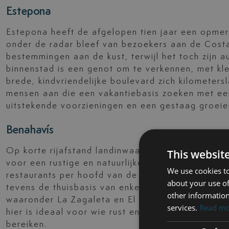
Estepona
Estepona heeft de afgelopen tien jaar een opmer
onder de radar bleef van bezoekers aan de Costa 
bestemmingen aan de kust, terwijl het toch zijn 
binnenstad is een genot om te verkennen, met kleu
brede, kindvriendelijke boulevard zich kilometers
mensen aan die een vakantiebasis zoeken met ee
uitstekende voorzieningen en een gestaag groei
Benahavís
Op korte rijafstand landinwaarts ligt Benahavís, 
This websit
voor een rustige en natuurlijke omgeving. Het d
We use cookies to
restaurants per hoofd van de bevolking dan waar 
about your use of
tevens de thuisbasis van enkele van de meest ex
other information
waaronder La Zagaleta en El Madroñal, die uitzond
services.
Read m
hier is ideaal voor wie rust en natuurwaarde op pr
bereiken.