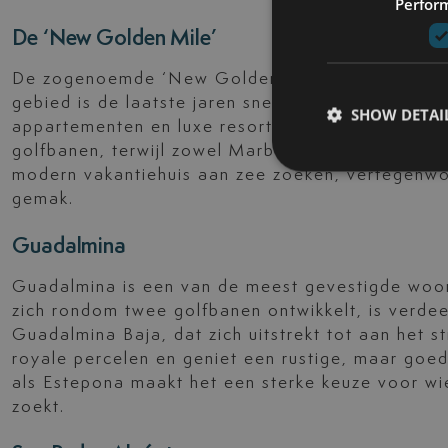
Perfor
De ‘New Golden Mile’
De zogenoemde ‘New Golden Mile’ strekt zich uit
gebied is de laatste jaren snel populair geworde
SHOW DETAI
appartementen en luxe resorts. Het biedt directe
golfbanen, terwijl zowel Marbella als Estepona g
modern vakantiehuis aan zee zoeken, vertegenw
gemak.
Guadalmina
Guadalmina is een van de meest gevestigde woon
zich rondom twee golfbanen ontwikkelt, is verdeel
Guadalmina Baja, dat zich uitstrekt tot aan het s
royale percelen en geniet een rustige, maar goed
als Estepona maakt het een sterke keuze voor wi
zoekt.