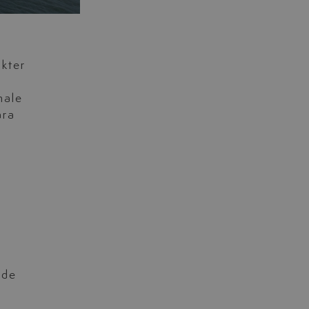
akter
nale
ara
 de