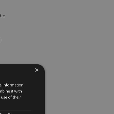
die
l
×
t
re information
mbine it with
use of their
huis
wil