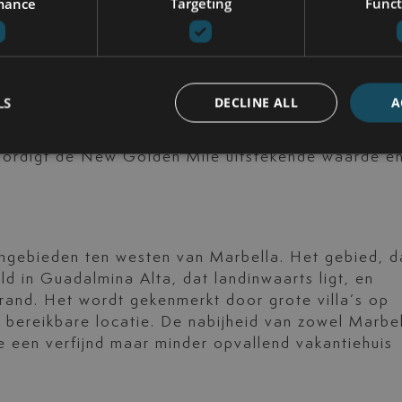
mance
Targeting
Funct
 langs de kust tussen Marbella en Estepona. Dit
n dankzij de moderne strandontwikkelingen, ruime
LS
DECLINE ALL
A
 toegang tot lange zandstranden en een selectie
emakkelijk bereikbaar blijven. Voor kopers die een
oordigt de New Golden Mile uitstekende waarde e
gebieden ten westen van Marbella. Het gebied, d
d in Guadalmina Alta, dat landinwaarts ligt, en
trand. Het wordt gekenmerkt door grote villa’s op
 bereikbare locatie. De nabijheid van zowel Marbe
e een verfijnd maar minder opvallend vakantiehuis