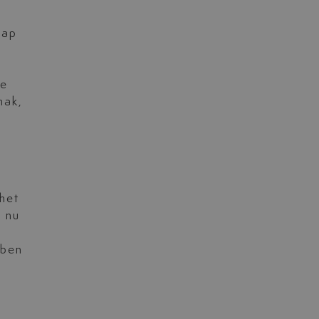
hap
le
mak,
 het
u nu
bben