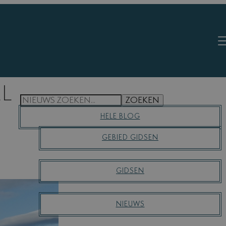
EL
S
ZOEKEN
E
HELE BLOG
A
R
GEBIED GIDSEN
C
H
GIDSEN
NIEUWS