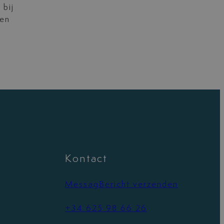
 bij
en
Kontact
MessagBericht verzenden
+34 625 98 66 26