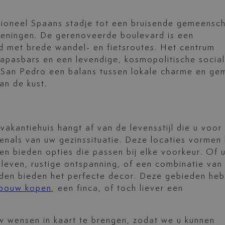
itioneel Spaans stadje tot een bruisende gemeensc
ieningen. De gerenoveerde boulevard is een
nd met brede wandel- en fietsroutes. Het centrum
tapasbars en een levendige, kosmopolitische socia
t San Pedro een balans tussen lokale charme en ge
an de kust.
akantiehuis hangt af van de levensstijl die u voor
venals van uw gezinssituatie. Deze locaties vormen
en bieden opties die passen bij elke voorkeur. Of 
 leven, rustige ontspanning, of een combinatie van
den bieden het perfecte decor. Deze gebieden he
bouw kopen
, een finca, of toch liever een
uw wensen in kaart te brengen, zodat we u kunnen