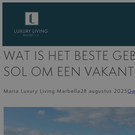
Ga
naar
de
inhoud
WAT IS HET BESTE GE
SOL OM EEN VAKANTI
Maria Luxury Living Marbella
28 augustus 2025
Ge