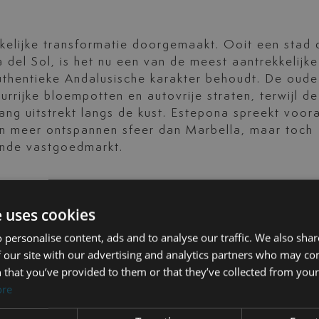
kelijke transformatie doorgemaakt. Ooit een stad 
del Sol, is het nu een van de meest aantrekkelijke
authentieke Andalusische karakter behoudt. De oude
rrijke bloempotten en autovrije straten, terwijl de
lang uitstrekt langs de kust. Estepona spreekt voora
n meer ontspannen sfeer dan Marbella, maar toch
ende vastgoedmarkt.
omringd door heuvels, rivieren en bossen, wat zorg
e uses cookies
orp staat bekend om zijn gastronomie, met meer
 personalise content, ads and to analyse our traffic. We also sha
ook in Andalusië. Buiten het centrum is Benahavís
 our site with our advertising and analytics partners who may co
clusieve residentiële gemeenschappen van Europa,
 that you’ve provided to them or that they’ve collected from your 
erlijke privacy en veiligheid bieden. Een vakantie
ore
ijs stelt, maar toch binnen enkele minuten de kust 