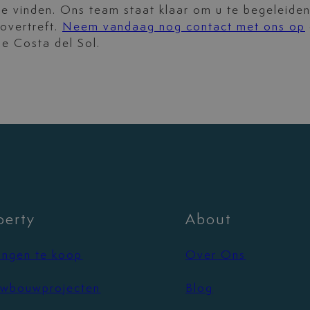
te vinden. Ons team staat klaar om u te begeleiden
overtreft.
Neem vandaag nog contact met ons op
de Costa del Sol.
perty
About
ngen te koop
Over Ons
wbouwprojecten
Blog