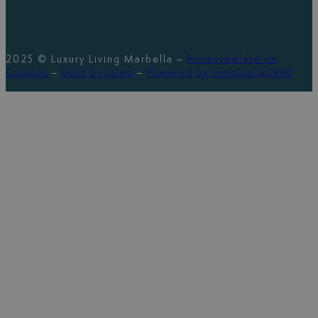
2025 © Luxury Living Marbella –
Privacybeleid en
Cookies
–
Built by Jaleo
–
Powered by InmobaliaCRM