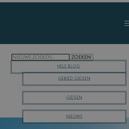
S
ZOEKEN
E
HELE BLOG
A
R
GEBIED GIDSEN
C
H
GIDSEN
NIEUWS