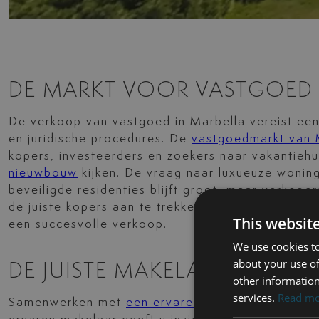
DE MARKT VOOR VASTGOED 
De verkoop van vastgoed in Marbella vereist een
en juridische procedures. De
vastgoedmarkt van 
kopers, investeerders en zoekers naar vakantieh
nieuwbouw
kijken. De vraag naar luxueuze woning
beveiligde residenties blijft groot, maar verkop
de juiste kopers aan te trekken. Timing, presenta
This websit
een succesvolle verkoop.
We use cookies to
about your use of
DE JUISTE MAKELAAR KIEZEN
other information
services.
Read m
Samenwerken met
een ervaren makelaar
is essent