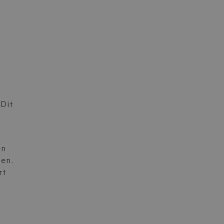
Dit
n
en
ten.
rt