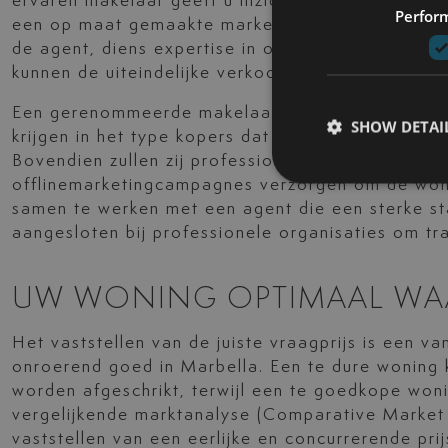
ervaren makelaar geeft u inzicht in de actuele ma
Perfor
een op maat gemaakte marketingstrategie uit om 
de agent, diens expertise in onderhandelingen en
kunnen de uiteindelijke verkoopprijs en de snelhe
Een gerenommeerde makelaar adviseert u bovendie
SHOW DETAI
krijgen in het type kopers dat momenteel actief i
Bovendien zullen zij professionele fotografie, vir
offlinemarketingcampagnes verzorgen om de wonin
samen te werken met een agent die een sterke staa
aangesloten bij professionele organisaties om t
UW WONING OPTIMAAL WA
Het vaststellen van de juiste vraagprijs is een v
onroerend goed in Marbella. Een te dure woning 
worden afgeschrikt, terwijl een te goedkope wonin
vergelijkende marktanalyse (Comparative Market 
vaststellen van een eerlijke en concurrerende pr