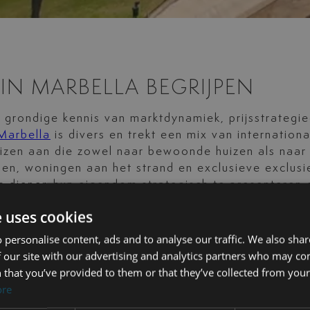
IN MARBELLA BEGRIJPEN
 grondige kennis van marktdynamiek, prijsstrategi
Marbella
is divers en trekt een mix van internationa
uizen aan die zowel naar bewoonde huizen als naar
en, woningen aan het strand en exclusieve exclusi
ers dienen hun eigendom strategisch te presenteren
tie en professionele begeleiding zijn essentieel voo
e uses cookies
 personalise content, ads and to analyse our traffic. We also sha
 our site with our advertising and analytics partners who may co
 that you’ve provided to them or that they’ve collected from your 
ore
ieel voor een vlotte en efficiënte verkoop. Een