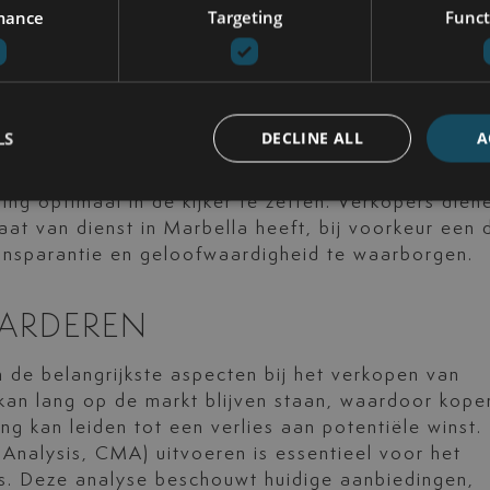
rkt, adviseert over een optimale vraagprijs en voe
mance
Targeting
Funct
de zichtbaarheid te maximaliseren. Het netwerk v
 vermogen het juridische proces te vergemakkelijke
id van de transactie aanzienlijk beïnvloeden.
n over markttrends en helpt verkopers inzicht te
LS
DECLINE ALL
A
s in Marbella en welke kenmerken het meest in trek z
tuele rondleidingen en gerichte online- en
g optimaal in de kijker te zetten. Verkopers dien
t van dienst in Marbella heeft, bij voorkeur een d
ransparantie en geloofwaardigheid te waarborgen.
ARDEREN
an de belangrijkste aspecten bij het verkopen van
kan lang op de markt blijven staan, waardoor kope
g kan leiden tot een verlies aan potentiële winst.
Analysis, CMA) uitvoeren is essentieel voor het
ijs. Deze analyse beschouwt huidige aanbiedingen,