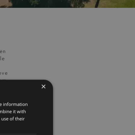
eën
le
eve
 om
×
r
re information
mbine it with
use of their