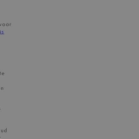
rvoor
is
te
en
s
oud
t