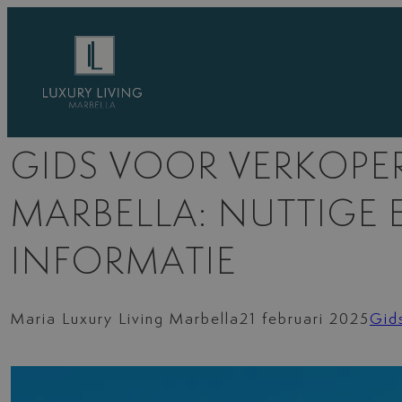
Ga
naar
de
inhoud
GIDS VOOR VERKOPE
MARBELLA: NUTTIGE 
INFORMATIE
Maria Luxury Living Marbella
21 februari 2025
Gid