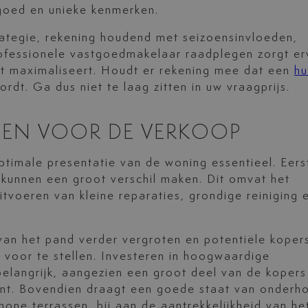
goed en unieke kenmerken.
strategie, rekening houdend met seizoensinvloeden,
rofessionele vastgoedmakelaar raadplegen zorgt e
ent maximaliseert. Houdt er rekening mee dat een
hu
rdt. Ga dus niet te laag zitten in uw vraagprijs.
EN VOOR DE VERKOOP
ptimale presentatie van de woning essentieel. Eers
n kunnen een groot verschil maken. Dit omvat het
itvoeren van kleine reparaties, grondige reiniging 
van het pand verder vergroten en potentiële koper
 voor te stellen. Investeren in hoogwaardige
 belangrijk, aangezien een groot deel van de kopers
nt. Bovendien draagt een goede staat van onderh
one terrassen, bij aan de aantrekkelijkheid van he