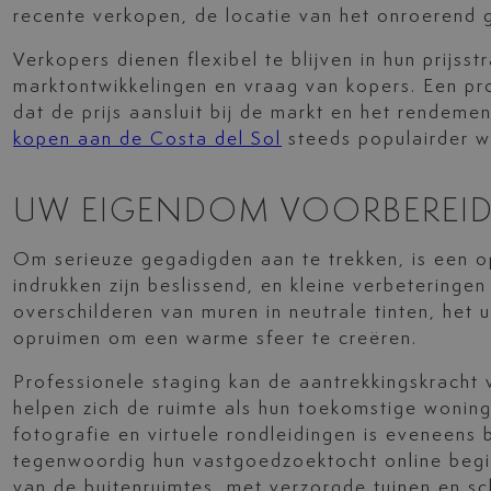
recente verkopen, de locatie van het onroerend 
Verkopers dienen flexibel te blijven in hun prijs
marktontwikkelingen en vraag van kopers. Een p
dat de prijs aansluit bij de markt en het rendem
kopen aan de Costa del Sol
steeds populairder wo
UW EIGENDOM VOORBEREID
Om serieuze gegadigden aan te trekken, is een o
indrukken zijn beslissend, en kleine verbeteringe
overschilderen van muren in neutrale tinten, het u
opruimen om een warme sfeer te creëren.
Professionele staging kan de aantrekkingskracht 
helpen zich de ruimte als hun toekomstige woning
fotografie en virtuele rondleidingen is eveneens
tegenwoordig hun vastgoedzoektocht online begi
van de buitenruimtes, met verzorgde tuinen en sch