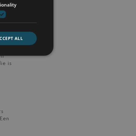
rt
ionality
an
n,
CCEPT ALL
ijn.
en
ie is
rs
 Een