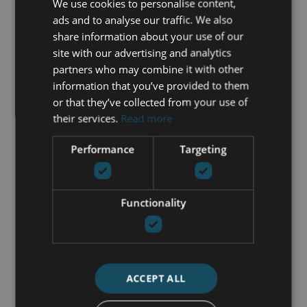
We use cookies to personalise content,
completo, a solo unos minutos al oeste de
ads and to analyse our traffic. We also
Marbella.
share information about your use of our
site with our advertising and analytics
En Luxury Living Marbella, le presentamos
partners who may combine it with other
una exclusiva selección de villas en venta
information that you’ve provided to them
en Estepona: desde viviendas
or that they’ve collected from your use of
contemporáneas de diseño arquitectónico
their services.
Read more
en la Nueva Milla de Oro hasta tranquilos
refugios enclavados entre campos de golf
Performance
Targeting
y el mar. Tanto si le atrae el estilo de vida
como el potencial de inversión a largo
plazo, Estepona se ha consolidado como
Functionality
uno de los destinos más atractivos para
adquirir propiedades en el sur de España.
VILLAS FRENTE AL MAR Y CON
VISTAS PANORÁMICAS EN
ACCEPT ALL
ESTEPONA
La costa de Estepona está salpicada de