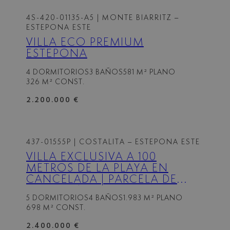
4S-420-01135-A5
| MONTE BIARRITZ –
ESTEPONA ESTE
VILLA ECO PREMIUM
ESTEPONA
4 DORMITORIOS
3 BAÑOS
581 M² PLANO
326 M² CONST.
2.200.000 €
437-01555P
| COSTALITA – ESTEPONA ESTE
VILLA EXCLUSIVA A 100
METROS DE LA PLAYA EN
CANCELADA | PARCELA DE
1.983 M² | NUEVA MILLA DE
5 DORMITORIOS
4 BAÑOS
1.983 M² PLANO
ORO, ESTEPONA
698 M² CONST.
2.400.000 €