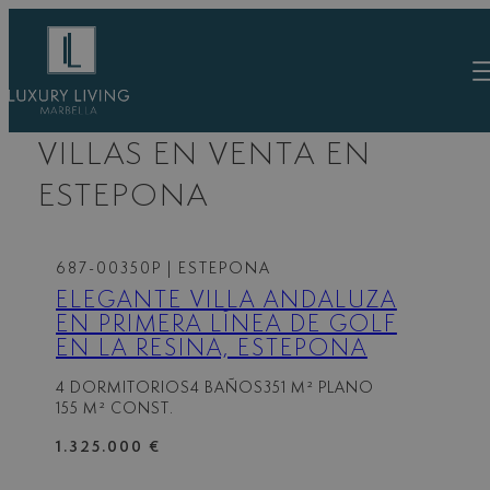
Saltar
al
contenido
VILLAS EN VENTA EN
ESTEPONA
687-00350P
| ESTEPONA
ELEGANTE VILLA ANDALUZA
EN PRIMERA LÍNEA DE GOLF
EN LA RESINA, ESTEPONA
4 DORMITORIOS
4 BAÑOS
351 M² PLANO
155 M² CONST.
1.325.000 €