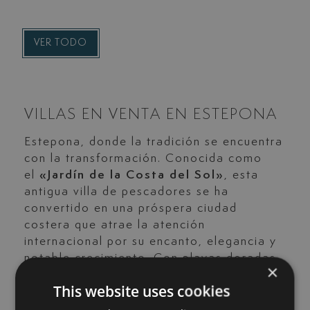
VER TODO
VILLAS EN VENTA EN ESTEPONA
Estepona, donde la tradición se encuentra
con la transformación. Conocida como
el
«Jardín de la Costa del Sol»
, esta
antigua villa de pescadores se ha
convertido en una próspera ciudad
costera que atrae la atención
internacional por su encanto, elegancia y
notable crecimiento. Con playas doradas,
×
un vibrante casco antiguo y una amplia
This website uses cookies
oferta de exclusivas promociones de obra
nueva, Estepona ofrece un estilo de vida