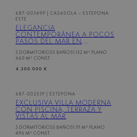
687-00349P
| CASASOLA – ESTEPONA
ESTE
ELEGANCIA
CONTEMPORÁNEA A POCOS
PASOS DEL MAR EN
GUADALMINA CASASOLA,
5 DORMITORIOS
5 BAÑOS
1.132 M² PLANO
MARBELLA
660 M² CONST.
4.300.000 €
687-00253P
| ESTEPONA
EXCLUSIVA VILLA MODERNA
CON PISCINA, TERRAZA Y
VISTAS AL MAR
5 DORMITORIOS
5 BAÑOS
1.111 M² PLANO
496 M² CONST.