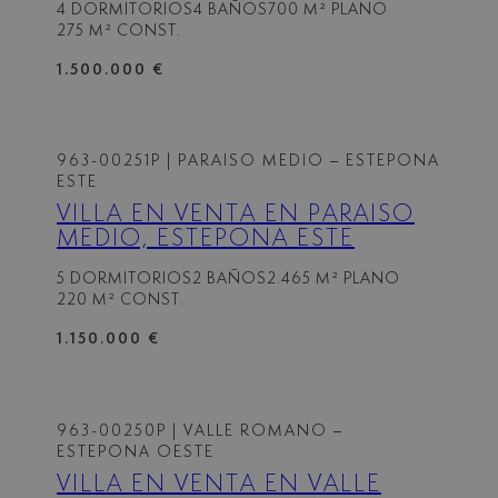
4 DORMITORIOS
4 BAÑOS
700 M² PLANO
EXCLUSIVAS DE ESTEPONA
275 M² CONST.
1.500.000 €
963-00251P
| PARAISO MEDIO – ESTEPONA
ESTE
VILLA EN VENTA EN PARAISO
MEDIO, ESTEPONA ESTE
5 DORMITORIOS
2 BAÑOS
2.465 M² PLANO
220 M² CONST.
1.150.000 €
963-00250P
| VALLE ROMANO –
ESTEPONA OESTE
VILLA EN VENTA EN VALLE