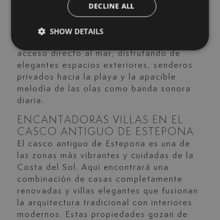
DECLINE ALL
lujosas villas frente al mar y parcelas
elevadas que ofrecen vistas panorámicas
al Mediterráneo. Estas propiedades son
SHOW DETAILS
ideales para quienes sueñan con tener
acceso directo al mar, disfrutando de
elegantes espacios exteriores, senderos
privados hacia la playa y la apacible
melodía de las olas como banda sonora
diaria.
ENCANTADORAS VILLAS EN EL
CASCO ANTIGUO DE ESTEPONA
El casco antiguo de Estepona es una de
las zonas más vibrantes y cuidadas de la
Costa del Sol. Aquí encontrará una
combinación de casas completamente
renovadas y villas elegantes que fusionan
la arquitectura tradicional con interiores
modernos. Estas propiedades gozan de