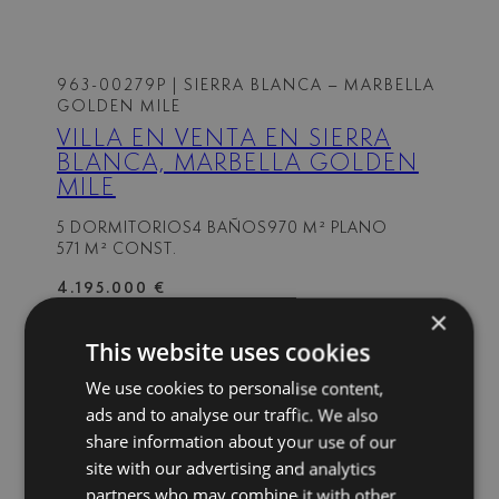
963-00279P
| SIERRA BLANCA – MARBELLA
GOLDEN MILE
VILLA EN VENTA EN SIERRA
BLANCA, MARBELLA GOLDEN
MILE
5 DORMITORIOS
4 BAÑOS
970 M² PLANO
571 M² CONST.
4.195.000 €
×
This website uses cookies
AQ-0334
| MEISHO HILLS – MARBELLA
We use cookies to personalise content,
GOLDEN MILE
ads and to analyse our traffic. We also
VILLA INDEPENDIENTE CON
share information about your use of our
PISCINA PRIVADA Y VISTAS AL
site with our advertising and analytics
MAR, COLINAS DE MEISHO,
partners who may combine it with other