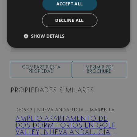
ACCEPT ALL
Acepto la
Política de privacidad
Acepto recibir información por
DECLINE ALL
email
SHOW DETAILS
ENVIAR
COMPARTIR ESTA
IMPRIMIR PDF
PROPIEDAD
BROCHURE
PROPIEDADES SIMILARES
DE1539
| NUEVA ANDALUCIA – MARBELLA
AMPLIO APARTAMENTO DE
DOS DORMITORIOS EN GOLF
VALLEY, NUEVA ANDALUCÍA