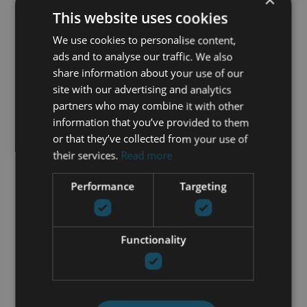
This website uses cookies
María Cazorla
We use cookies to personalise content,
+34 625 98 66 26
ads and to analyse our traffic. We also
share information about your use of our
maria@luxurylivingmarbella.com
site with our advertising and analytics
partners who may combine it with other
information that you’ve provided to them
or that they’ve collected from your use of
their services.
Read more
Performance
Targeting
Functionality