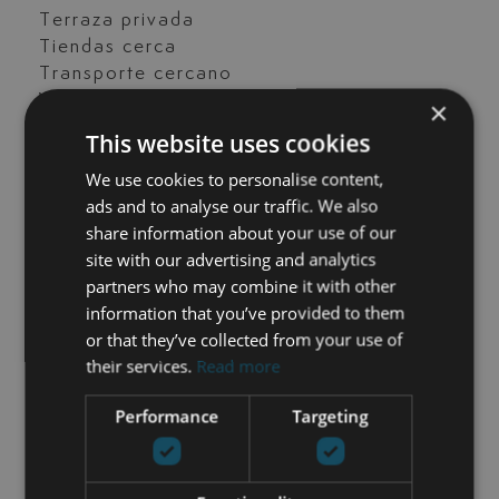
Terraza privada
Tiendas cerca
Transporte cercano
Vistas a la piscina
×
This website uses cookies
We use cookies to personalise content,
CONTACTE CON NOSOTROS
ads and to analyse our traffic. We also
share information about your use of our
María Cazorla
site with our advertising and analytics
partners who may combine it with other
+34 625 98 66 26
information that you’ve provided to them
or that they’ve collected from your use of
maria@luxurylivingmarbella.com
their services.
Read more
Performance
Targeting