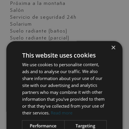
Próxima a la montaña
Salón
Servicio de seguridad 24h
Solarium
Suelo radiante (baños)
Suelo radiante (parcial)
Suelo radiante (toda la casa)
×
Teléfono
This website uses cookies
Terraza privada
We use cookies to personalise content,
Tiendas cerca
ads and to analyse our traffic. We also
Vistas a la montaña
share information about your use of our
Vistas a la piscina
site with our advertising and analytics
Vistas al jardín
partners who may combine it with other
Vistas panorámicas
information that you’ve provided to them
or that they’ve collected from your use of
their services.
Read more
CONTACTE CON NOSOTROS
Performance
Targeting