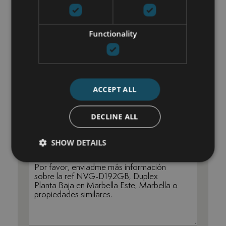
María Cazorla
+34 625 98 66 26
Functionality
maria@luxurylivingmarbella.com
ACCEPT ALL
DECLINE ALL
SHOW DETAILS