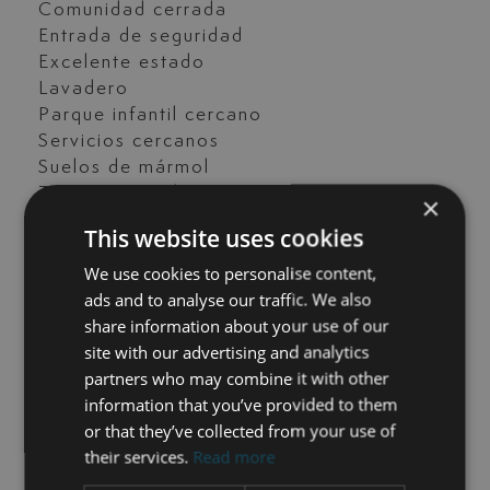
Comunidad cerrada
Entrada de seguridad
Excelente estado
Lavadero
Parque infantil cercano
Servicios cercanos
Suelos de mármol
Terraza privada
×
Tiendas cerca
This website uses cookies
Transporte cercano
We use cookies to personalise content,
Vistas al jardín
ads and to analyse our traffic. We also
share information about your use of our
site with our advertising and analytics
CONTACTE CON NOSOTROS
partners who may combine it with other
information that you’ve provided to them
María Cazorla
or that they’ve collected from your use of
their services.
Read more
+34 625 98 66 26