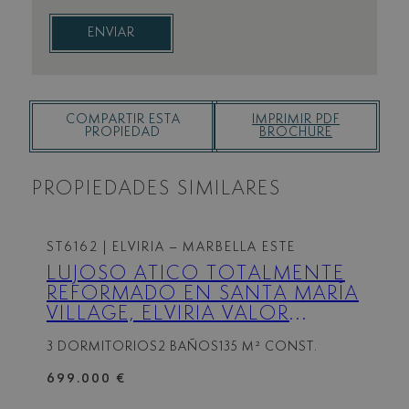
ENVIAR
COMPARTIR ESTA
IMPRIMIR PDF
PROPIEDAD
BROCHURE
PROPIEDADES SIMILARES
ST6162
| ELVIRIA – MARBELLA ESTE
LUJOSO ÁTICO TOTALMENTE
REFORMADO EN SANTA MARÍA
VILLAGE, ELVIRIA VALOR
EXCEPCIONAL:
3 DORMITORIOS
2 BAÑOS
135 M² CONST.
¡RECIENTEMENTE REBAJADO
DE 745.000 €!
699.000 €