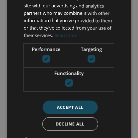
Cerca de playa / mar
site with our advertising and analytics
Cocina totalmente equipada
partners who may combine it with other
Comunidad cerrada
information that you’ve provided to them
Excelente estado
or that they’ve collected from your use of
Gimnasio
their services.
Read more
Lado Playa
Muebles opcionales
Performance
Targeting
Persianas eléctricas
Piscina climatizada
Primera linea de playa
Functionality
Sauna
Semi amueblado
Servicio de seguridad 24h
Suelo radiante (baños)
Terraza cubierta
ACCEPT ALL
Trastero
Vistas al jardín
DECLINE ALL
Vistas al mar