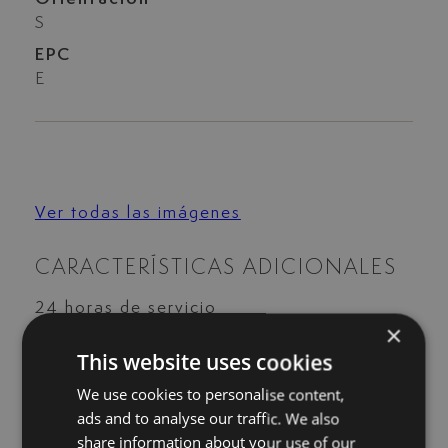
S
EPC
E
Ver todas las imágenes
CARACTERÍSTICAS ADICIONALES
24 horas de servicio
×
Aire acondicionado
Almacén
This website uses cookies
Armarios empotrados
We use cookies to personalise content,
Ascensor
ads and to analyse our traffic. We also
Baño turco
share information about your use of our