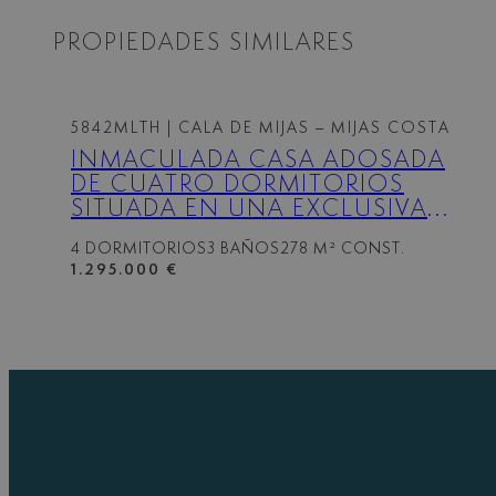
PROPIEDADES SIMILARES
5842MLTH
| CALA DE MIJAS – MIJAS COSTA
INMACULADA CASA ADOSADA
DE CUATRO DORMITORIOS
SITUADA EN UNA EXCLUSIVA
COMUNIDAD EN LA CALA DE
4 DORMITORIOS
3 BAÑOS
278 M² CONST.
MIJAS
1.295.000 €