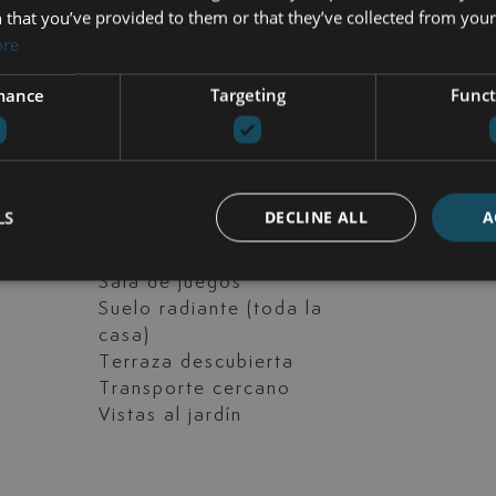
 that you’ve provided to them or that they’ve collected from your 
ore
mance
Targeting
Funct
ados
Aseo para invitados
 mar
Cerca del golf
e
Colegios cerca
LS
DECLINE ALL
A
idad
Excelente estado
aja
Portero
Sala de juegos
Suelo radiante (toda la
casa)
Terraza descubierta
Transporte cercano
a
Vistas al jardín