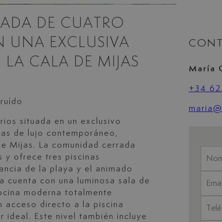
SADA DE CUATRO
N UNA EXCLUSIVA
CONT
LA CALA DE MIJAS
María 
+34 62
ruído
maria@l
ios situada en un exclusivo
das de lujo contemporáneo,
de Mijas. La comunidad cerrada
 y ofrece tres piscinas
ancia de la playa y el animado
ja cuenta con una luminosa sala de
cocina moderna totalmente
n acceso directo a la piscina
r ideal. Este nivel también incluye