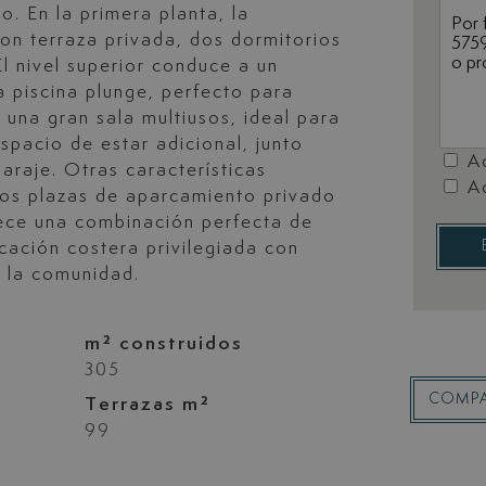
. En la primera planta, la
con terraza privada, dos dormitorios
l nivel superior conduce a un
 piscina plunge, perfecto para
e una gran sala multiusos, ideal para
spacio de estar adicional, junto
A
araje. Otras características
A
 dos plazas de aparcamiento privado
rece una combinación perfecta de
ación costera privilegiada con
e la comunidad.
m² construidos
305
COMPA
Terrazas m²
99