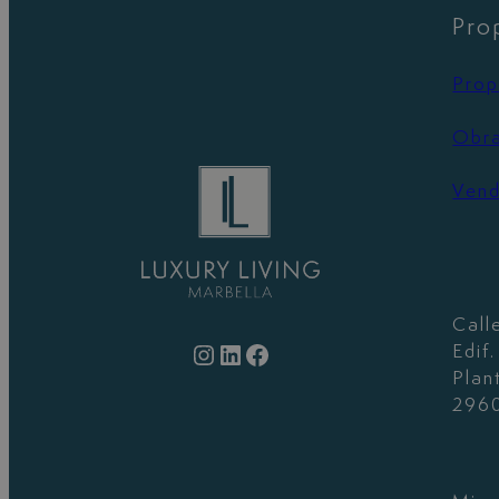
Pro
Prop
Obr
Vend
Call
Instagram
LinkedIn
Facebook
Edif
Plan
2960