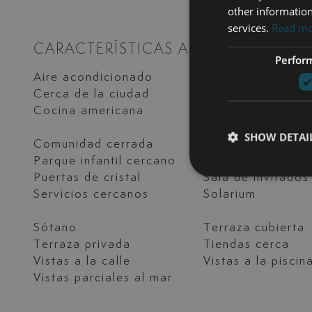
other information
services.
Read m
CARACTERÍSTICAS ADICIONALES
Perfor
Aire acondicionado
Armarios empotr
Cerca de la ciudad
Cerca de playa /
Cocina americana
Cocina totalment
equipada
SHOW DETAI
Comunidad cerrada
Entrada de segur
Parque infantil cercano
Patio en planta b
Puertas de cristal
Sala de invitados
Servicios cercanos
Solarium
Sótano
Terraza cubierta
Terraza privada
Tiendas cerca
Vistas a la calle
Vistas a la piscin
Vistas parciales al mar