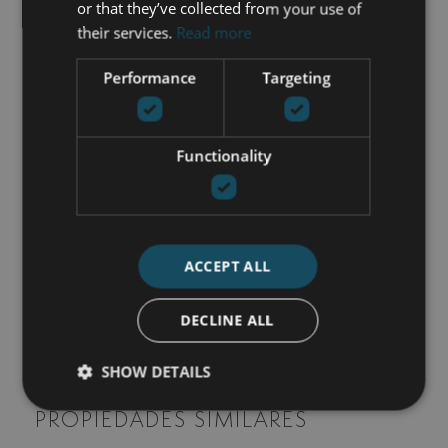
or that they’ve collected from your use of
their services.
Read more
Performance
Targeting
Acepto la
Política de privacidad
Functionality
Acepto recibir información por
email
ENVIAR
ACCEPT ALL
DECLINE ALL
COMPARTIR ESTA
IMPRIMIR PDF
PROPIEDAD
BROCHURE
SHOW DETAILS
PROPIEDADES SIMILARES