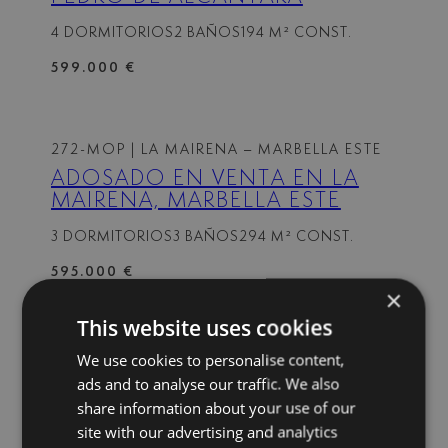
4 DORMITORIOS
2 BAÑOS
194 M² CONST.
599.000 €
272-MOP
| LA MAIRENA – MARBELLA ESTE
ADOSADO EN VENTA EN LA
MAIRENA, MARBELLA ESTE
3 DORMITORIOS
3 BAÑOS
294 M² CONST.
595.000 €
×
This website uses cookies
271-MOP
| LA MAIRENA – MARBELLA ESTE
We use cookies to personalise content,
CASA PAREADA TOTALMENTE
ads and to analyse our traffic. We also
RENOVADA EN 2020 CON
share information about your use of our
VISTAS PANORÁMICAS
site with our advertising and analytics