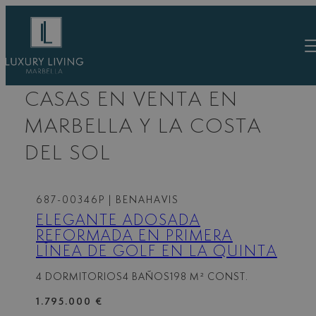
Saltar
al
contenido
CASAS EN VENTA EN
MARBELLA Y LA COSTA
DEL SOL
687-00346P
| BENAHAVIS
ELEGANTE ADOSADA
REFORMADA EN PRIMERA
LÍNEA DE GOLF EN LA QUINTA
4 DORMITORIOS
4 BAÑOS
198 M² CONST.
1.795.000 €