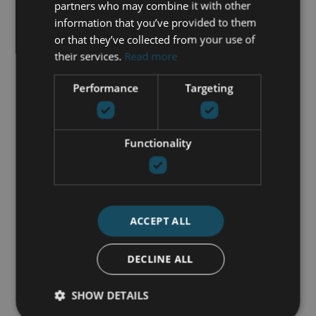
partners who may combine it with other
3 DORMITORIOS
3 BAÑOS
294 M² PLANO
information that you’ve provided to them
294 M² CONST.
or that they’ve collected from your use of
570.000 €
their services.
Read more
Performance
Targeting
145656
| LA CAMPANA – NUEVA
ANDALUCIA
OPORTUNIDAD DE
Functionality
RENOVACIÓN EN LA
CAMPANA, NUEVA ANDALUCÍA
3 DORMITORIOS
2 BAÑOS
556 M² PLANO
256 M² CONST.
ACCEPT ALL
699.000 €
DECLINE ALL
SHOW DETAILS
270-MOP
| EL CHAPARRAL – MIJAS COSTA
ADOSADO EN VENTA EN EL