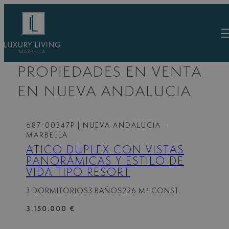
Saltar
al
contenido
PROPIEDADES EN VENTA
EN NUEVA ANDALUCIA
687-00347P
| NUEVA ANDALUCIA –
MARBELLA
ÁTICO DÚPLEX CON VISTAS
PANORÁMICAS Y ESTILO DE
VIDA TIPO RESORT
3 DORMITORIOS
3 BAÑOS
226 M² CONST.
3.150.000 €