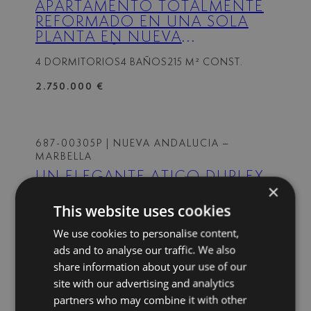
APARTAMENTO TOTALMENTE
REFORMADO EN UNA SOLA
PLANTA EN NUEVA
ANDALUCÍA
4 DORMITORIOS
4 BAÑOS
215 M² CONST.
2.750.000 €
687-00305P
| NUEVA ANDALUCIA –
MARBELLA
UN ELEGANTE ÁTICO DÚPLEX
×
UBICADO EN UNA
COMUNIDAD CERRADA EN
This website uses cookies
NUEVA ANDALUCÍA.
We use cookies to personalise content,
4 DORMITORIOS
3 BAÑOS
210 M² CONST.
ads and to analyse our traffic. We also
1.749.000 €
share information about your use of our
site with our advertising and analytics
partners who may combine it with other