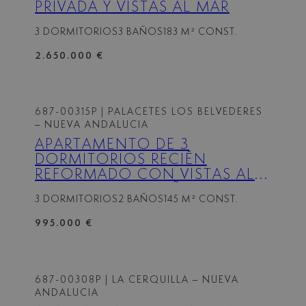
PRIVADA Y VISTAS AL MAR
3 DORMITORIOS
3 BAÑOS
183 M² CONST.
2.650.000 €
687-00315P
| PALACETES LOS BELVEDERES
– NUEVA ANDALUCIA
APARTAMENTO DE 3
DORMITORIOS RECIÉN
REFORMADO CON VISTAS AL
MAR Y LA MONTAÑA EN
3 DORMITORIOS
2 BAÑOS
145 M² CONST.
NUEVA ANDALUCIA
995.000 €
687-00308P
| LA CERQUILLA – NUEVA
ANDALUCIA