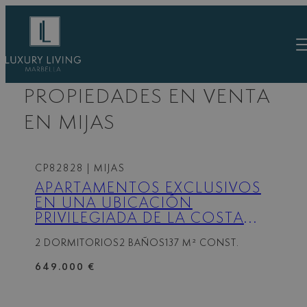
Saltar
al
contenido
PROPIEDADES EN VENTA
EN MIJAS
CP82828
| MIJAS
APARTAMENTOS EXCLUSIVOS
EN UNA UBICACIÓN
PRIVILEGIADA DE LA COSTA
DEL SOL
2 DORMITORIOS
2 BAÑOS
137 M² CONST.
649.000 €