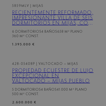
5859MLV
| MIJAS
RECIENTEMENTE REFORMADO,
IMPRESIONANTE VILLA DE SEIS
DORMITORIOS EN MIJAS, CON
PISCINA PRIVADA – A POCA
6 DORMITORIOS
4 BAÑOS
658 M² PLANO
DISTANCIA DE LA PLAYA Y
360 M² CONST.
FUENGIROLA CENTER
1.395.000 €
428-05408P
| VALTOCADO – MIJAS
PROPIEDAD ECUESTRE DE LUJO
EXCEPCIONAL EN
VALTOCADO – MIJAS PUEBLO
5 DORMITORIOS
4 BAÑOS
41.000 M² PLANO
500 M² CONST.
2.600.000 €