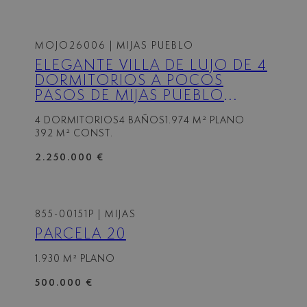
MOJO26006
| MIJAS PUEBLO
ELEGANTE VILLA DE LUJO DE 4
DORMITORIOS A POCOS
PASOS DE MIJAS PUEBLO
DESCUBRA ESTA EXCEPCIONAL
4 DORMITORIOS
4 BAÑOS
1.974 M² PLANO
VILLA DE LUJO, IDEALMENTE
392 M² CONST.
UBICADA A TAN SOLO 5
MINUTOS A PIE DEL
2.250.000 €
ENCANTADOR PUEBLO DE
MIJAS PUEBLO, QUE OFRECE
LA COMBINACIÓN PERFECTA
DE TRANQUILIDAD, PRIVAC
855-00151P
| MIJAS
PARCELA 20
1.930 M² PLANO
500.000 €